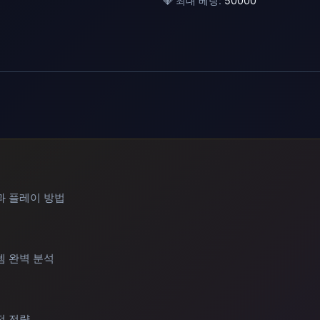
💎 최대 베팅:
50000
과 플레이 방법
 완벽 분석
전 전략