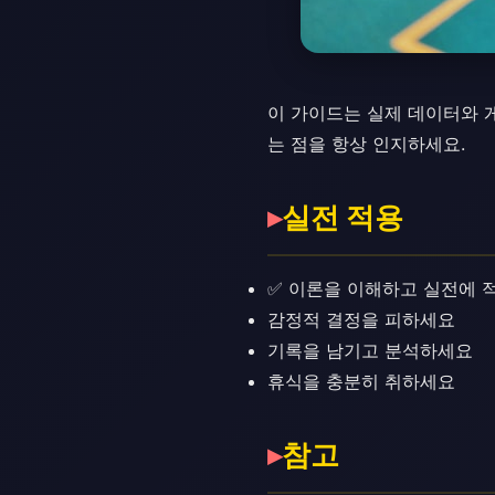
이 가이드는 실제 데이터와 
는 점을 항상 인지하세요.
실전 적용
✅ 이론을 이해하고 실전에 
감정적 결정을 피하세요
기록을 남기고 분석하세요
휴식을 충분히 취하세요
참고