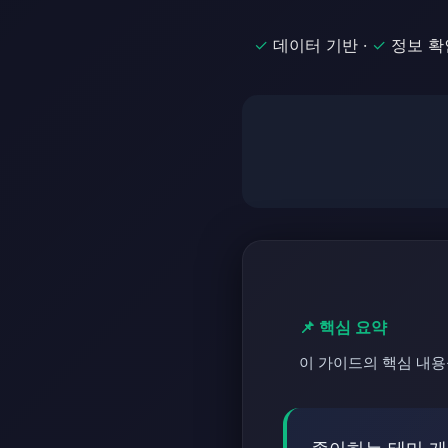
✓
데이터 기반 ·
✓
정보 확
📌 핵심 요약
이 가이드의 핵심 내용