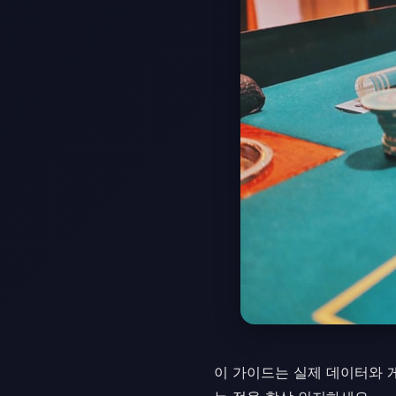
이 가이드는 실제 데이터와 