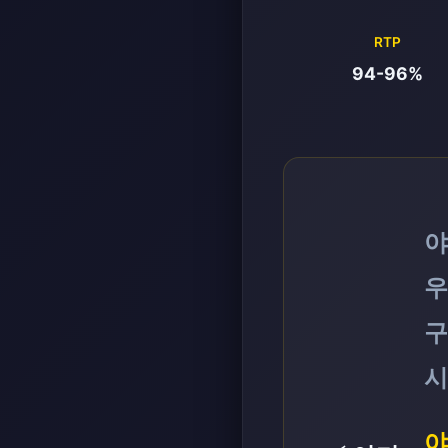
RTP
94-96%
야
구
시