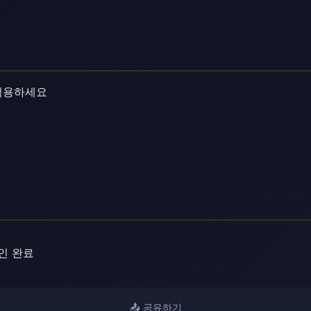
적용하세요
인 완료
📤 공유하기