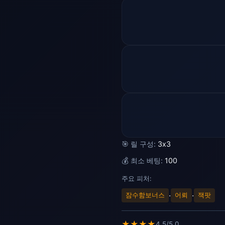
🎯 릴 구성:
3x3
💰 최소 베팅:
100
주요 피처:
·
·
잠수함보너스
어뢰
잭팟
★★★★
4.5/5.0