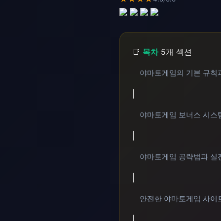
📑
목차
5개 섹션
야마토게임의 기본 규칙
|
야마토게임 보너스 시스템
|
야마토게임 공략법과 실
|
안전한 야마토게임 사이
|