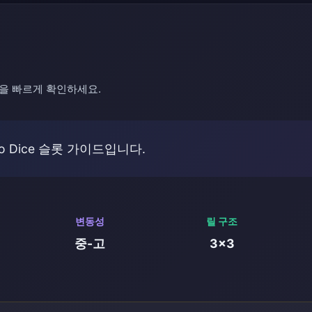
을 빠르게 확인하세요.
falo Dice 슬롯 가이드입니다.
변동성
릴 구조
중-고
3x3