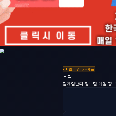
🎰 릴게임 가이드
👨‍💻
릴게임난다 정보팀
게임 정보