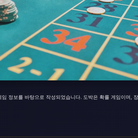
게임 정보를 바탕으로 작성되었습니다. ​도박은 확률 게임이며,