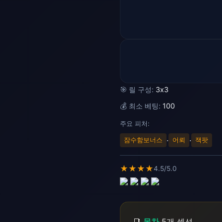
🎯 릴 구성:
3x3
💰 최소 베팅:
100
주요 피처:
·
·
잠수함보너스
어뢰
잭팟
★★★★
4.5/5.0
📑
목차
5개 섹션