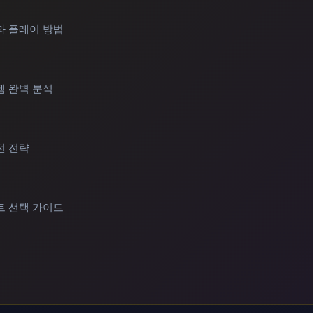
과 플레이 방법
 완벽 분석
전 전략
트 선택 가이드