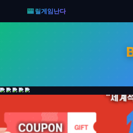
🎰 릴게임난다