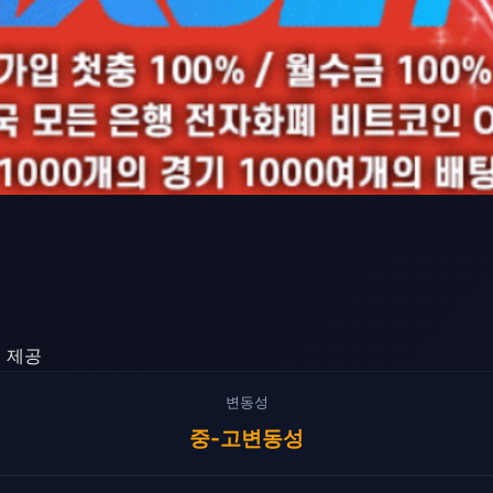
 제공
변동성
중-고변동성