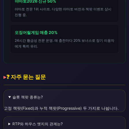
야마토2026 신규 50%
야마토 전문 1위 사이트. 다양한 야마토 버전과 잭팟 이벤트 상시
진행 중.
오징어릴게임 매충 20%
24시간 황금성 전문 운영. 매 충전마다 20% 보너스로 장기 이용자
에게 특히 유리.
❓ 자주 묻는 질문
슬롯 잭팟 종류는?
고정 잭팟(Fixed)과 누적 잭팟(Progressive) 두 가지로 나뉩니다.
RTP와 하우스 엣지의 관계는?