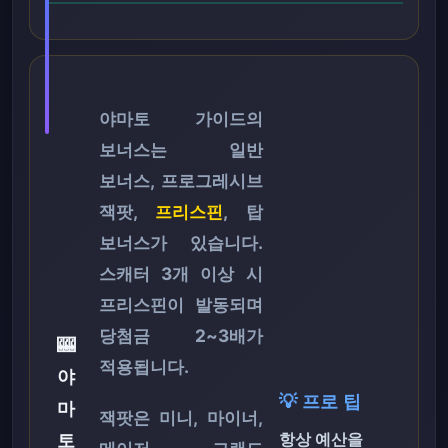
야마토 가이드의
보너스는 일반
보너스, 프로그레시브
잭팟,
프리스핀
, 탑
보너스가 있습니다.
스캐터 3개 이상 시
프리스핀이 발동되며
당첨금 2~3배가
🎰
적용됩니다.
야
💡 프로 팁
마
잭팟은 미니, 마이너,
토
항상 예산을