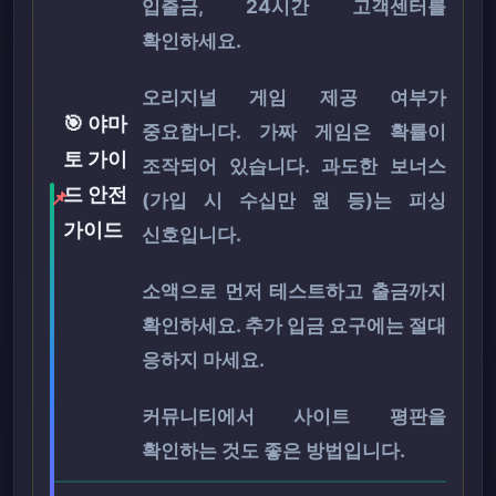
입출금, 24시간 고객센터를
확인하세요.
오리지널 게임 제공 여부가
🎯 야마
중요합니다. ​​가짜 게임은 확률이
토 가이
조작되어 있습니다. ​과도한 보너스
드 안전
(가입 시 수십만 원 등)는 피싱
가이드
신호입니다.
소액으로 먼저 테스트하고 출금까지
확인하세요. ​​추가 입금 요구에는 절대
응하지 마세요.
커뮤니티에서 사이트 평판을
확인하는 것도 좋은 방법입니다.