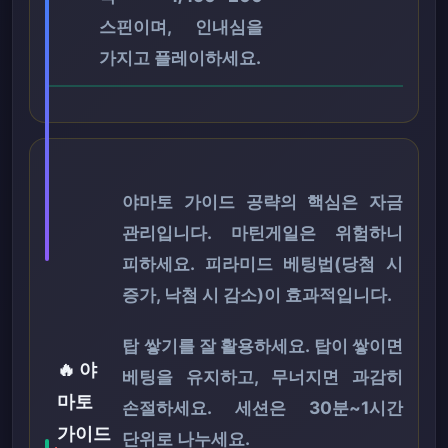
스핀이며, 인내심을
가지고 플레이하세요.
야마토 가이드 공략의 핵심은 자금
관리입니다. ​​마틴게일은 위험하니
피하세요. 피라미드 베팅법(당첨 시
증가, 낙첨 시 감소)이 효과적입니다.
탑 쌓기를 잘 활용하세요. 탑이 쌓이면
🔥 야
베팅을 유지하고, 무너지면 과감히
마토
손절하세요. 세션은 30분~1시간
가이드
단위로 나누세요.