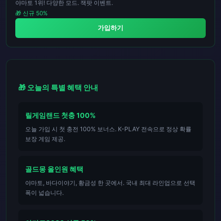
야마토 1위! 다양한 모드. 잭팟 이벤트.
🎁 신규 50%
가입하기
🎁 오늘의 특별 혜택 안내
릴게임랜드 첫충 100%
오늘 가입 시 첫 충전 100% 보너스. K-PLAY 전속으로 정상 확률
보장 게임 제공.
골드몽 올인원 혜택
야마토, 바다이야기, 황금성 한 곳에서. 국내 최대 라인업으로 선택
폭이 넓습니다.