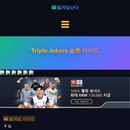
🎰 릴게임난다
☰
Triple Jokers 슬롯 가이드
🎰 릴게임 가이드
👨‍💻