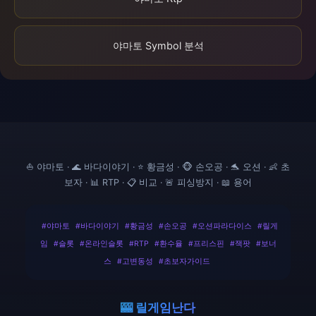
야마토 Symbol 분석
⛵ 야마토 · 🌊 바다이야기 · ⭐ 황금성 · 🐵 손오공 · 🐬 오션 · 👶 초
보자 · 📊 RTP · 📋 비교 · 🚨 피싱방지 · 📖 용어
#야마토
#바다이야기
#황금성
#손오공
#오션파라다이스
#릴게
임
#슬롯
#온라인슬롯
#RTP
#환수율
#프리스핀
#잭팟
#보너
스
#고변동성
#초보자가이드
🎰 릴게임난다