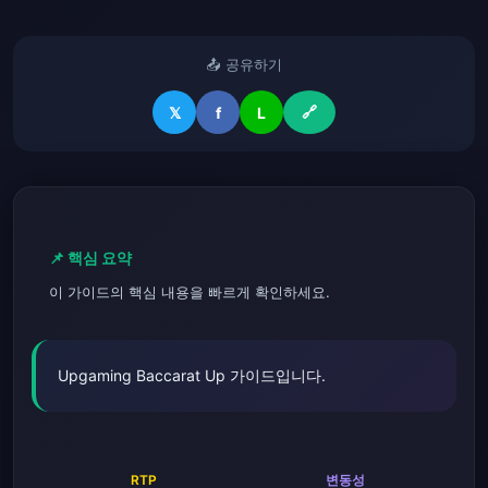
📤 공유하기
𝕏
f
L
🔗
📌 핵심 요약
이 가이드의 핵심 내용을 빠르게 확인하세요.
Upgaming Baccarat Up 가이드입니다.
RTP
변동성