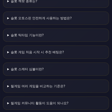
슬롯 잭팟 종류는?
슬롯 오토스핀 안전하게 사용하는 방법은?
슬롯 틱타임 기능이란?
슬롯 게임 처음 시작 시 추천 베팅은?
슬롯 스캐터 심볼이란?
릴게임 여러 게임을 비교하는 기준은?
릴게임 커뮤니티 활동이 도움이 되나요?