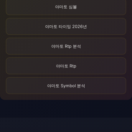
야마토 심볼
야마토 타이밍 2026년
야마토 Rtp 분석
야마토 Rtp
야마토 Symbol 분석