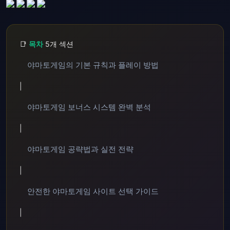
📑
목차
5개 섹션
야마토게임의 기본 규칙과 플레이 방법
|
야마토게임 보너스 시스템 완벽 분석
|
야마토게임 공략법과 실전 전략
|
안전한 야마토게임 사이트 선택 가이드
|