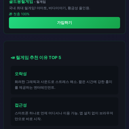
골드몽릴게임
- 릴게임
국내 최대 릴게임! 야마토, 바다이야기, 황금성 올인원.
🎁 첫충 100%
가입하기
📣 릴게임 추천 이유 TOP 5
오락성
화려한 그래픽과 사운드로 스트레스 해소. 짧은 시간에 강한 흥미
를 제공하는 엔터테인먼트.
접근성
스마트폰 하나로 언제 어디서나 이용 가능. 앱 설치 없이 브라우저
만으로 바로 시작.