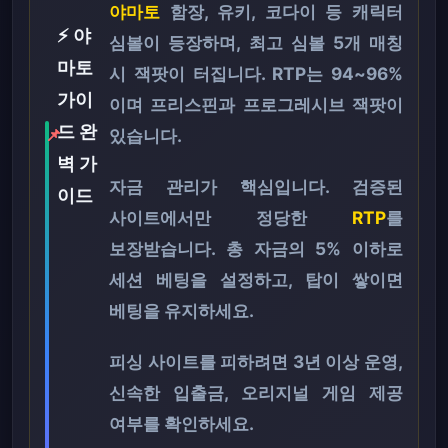
야마토
함장, 유키, 코다이 등 캐릭터
⚡ 야
심볼이 등장하며, 최고 심볼 5개 매칭
마토
시 잭팟이 터집니다. ​RTP는 94~96%
가이
이며 프리스핀과 프로그레시브 잭팟이
드 완
있습니다.
벽 가
자금 관리가 핵심입니다. ​검증된
이드
사이트에서만 정당한
RTP
를
보장받습니다. 총 자금의 5% 이하로
세션 베팅을 설정하고, 탑이 쌓이면
베팅을 유지하세요.
피싱 사이트를 피하려면 3년 이상 운영,
신속한 입출금, 오리지널 게임 제공
여부를 확인하세요.