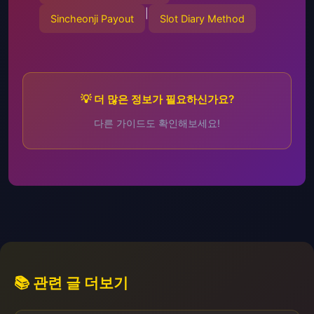
|
Sincheonji Payout
Slot Diary Method
💡 더 많은 정보가 필요하신가요?
다른 가이드도 확인해보세요!
📚 관련 글 더보기