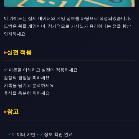
이 가이드는 실제 데이터와 게임 정보를 바탕으로 작성되었습니다. ​​
도박은 확률 게임이며, 장기적으로 카지노가 유리하다는 점을 항상
인지하세요.
실전 적용
✅ 이론을 이해하고 실전에 적용하세요
감정적 결정을 피하세요
기록을 남기고 분석하세요
휴식을 충분히 취하세요
참고
✓
데이터 기반 ·
✓
정보 확인 완료