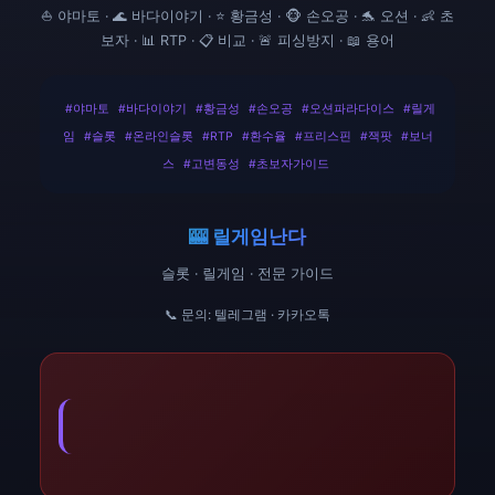
⛵ 야마토 · 🌊 바다이야기 · ⭐ 황금성 · 🐵 손오공 · 🐬 오션 · 👶 초
보자 · 📊 RTP · 📋 비교 · 🚨 피싱방지 · 📖 용어
#야마토
#바다이야기
#황금성
#손오공
#오션파라다이스
#릴게
임
#슬롯
#온라인슬롯
#RTP
#환수율
#프리스핀
#잭팟
#보너
스
#고변동성
#초보자가이드
🎰 릴게임난다
슬롯 · 릴게임 · 전문 가이드
📞 문의: 텔레그램 · 카카오톡