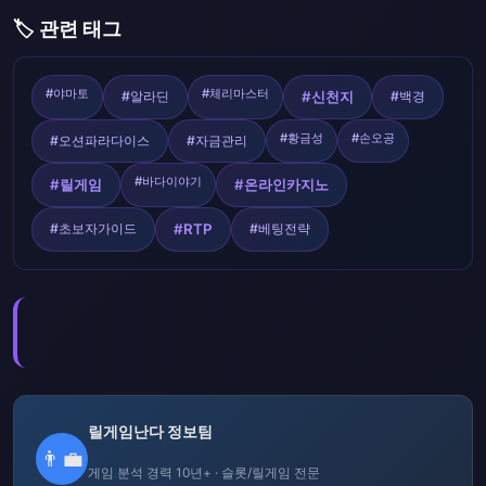
🏷️ 관련 태그
#야마토
#체리마스터
#알라딘
#신천지
#백경
#황금성
#손오공
#오션파라다이스
#자금관리
#바다이야기
#릴게임
#온라인카지노
#초보자가이드
#RTP
#베팅전략
릴게임난다 정보팀
👨‍💼
게임 분석 경력 10년+ · 슬롯/릴게임 전문