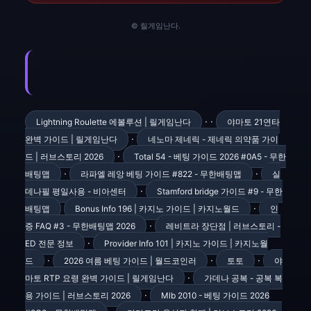
© 릴게임난다.
· ·
Lightning Roulette 에볼루션 | 릴게임난다
야마토 21연타
·
완벽 가이드 | 릴게임난다
네노마 제네릭 - 제네릭 의약품 가이
·
드 | 러브스토리 2026
Total 54 - 베팅 가이드 2026 #0A5 - 무한
·
·
배팅맵
라파엘 레앙 베팅 가이드 #822 - 무한배팅맵
실
·
데나필 평일사용 - 비아센터
Stamford bridge 가이드 #9 - 무한
·
배팅맵
Bonus Info 196 | 카지노 가이드 | 카지노월드
인
·
증 FAQ #3 - 무한배팅맵 2026
레비트라 장단점 | 러브스토리 -
·
ED 전문 정보
Provider Info 101 | 카지노 가이드 | 카지노월
·
·
·
드
2026 여름 베팅 가이드 | 월드코인러
토토
야
·
마토 RTP 요령 완벽 가이드 | 릴게임난다
가데나 공복 - 공복 복
·
용 가이드 | 러브스토리 2026
Mlb 2010 - 베팅 가이드 2026