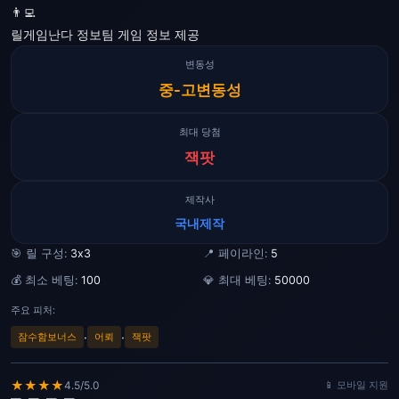
👨‍💻
릴게임난다 정보팀
게임 정보 제공
변동성
중-고변동성
최대 당첨
잭팟
제작사
국내제작
🎯 릴 구성:
3x3
📍 페이라인:
5
💰 최소 베팅:
100
💎 최대 베팅:
50000
주요 피처:
·
·
잠수함보너스
어뢰
잭팟
★★★★
4.5/5.0
📱 모바일 지원