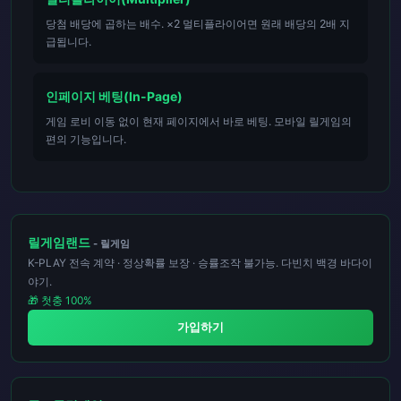
당첨 배당에 곱하는 배수. ×2 멀티플라이어면 원래 배당의 2배 지
급됩니다.
인페이지 베팅(In-Page)
게임 로비 이동 없이 현재 페이지에서 바로 베팅. 모바일 릴게임의
편의 기능입니다.
릴게임랜드
- 릴게임
K-PLAY 전속 계약 · 정상확률 보장 · 승률조작 불가능. 다빈치 백경 바다이
야기.
🎁 첫충 100%
가입하기