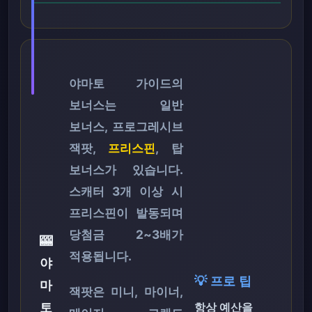
야마토 가이드의
보너스는 일반
보너스, 프로그레시브
잭팟,
프리스핀
, 탑
보너스가 있습니다.
스캐터 3개 이상 시
프리스핀이 발동되며
당첨금 2~3배가
🎰
적용됩니다.
야
💡 프로 팁
마
잭팟은 미니, 마이너,
토
항상 예산을