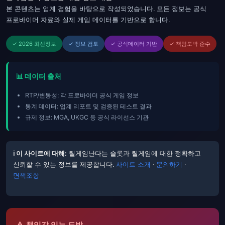
본 콘텐츠는 업계 경험을 바탕으로 작성되었습니다. 모든 정보는 공식
프로바이더 자료와 실제 게임 데이터를 기반으로 합니다.
✓ 2026 최신정보
✓ 정보 검토
✓ 공식데이터 기반
✓ 책임도박 준수
📊 데이터 출처
RTP/변동성: 각 프로바이더 공식 게임 정보
통계 데이터: 업계 리포트 및 검증된 테스트 결과
규제 정보: MGA, UKGC 등 공식 라이선스 기관
ℹ️ 이 사이트에 대해:
릴게임난다는 슬롯과 릴게임에 대한 정확하고
신뢰할 수 있는 정보를 제공합니다. ​​
사이트 소개
·
문의하기
·
면책조항
⚠️ 책임감 있는 도박