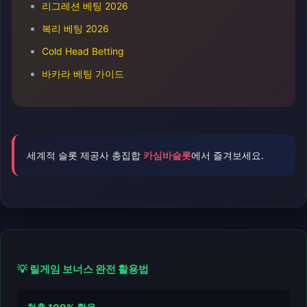
리그레션 베팅 2026
복리 베팅 2026
Cold Head Betting
바카라 베팅 가이드
세계적 슬롯 제공사 총집합
카심바슬롯
에서 즐겨보세요.
💡 릴게임 보너스 완전 활용법