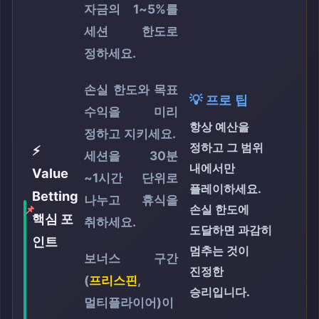
자금의 1~5%를
세션 한도로
정하세요.
손실 한도와 목표
💡 프로 팁
수익을 미리
항상 예산을
정하고 지키세요. ​​
정하고 그 범위
⚡
세션을 30분
내에서만
Value
~1시간 단위로
플레이하세요. ​​
Betting
나누고 휴식을
손실 한도에
핵심 포
취하세요.
도달하면 과감히
인트
멈추는 것이
보너스 구간
진정한
(
프리스핀
,
승리입니다.
멀티플라이어)이