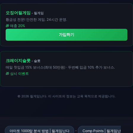
오징어릴게임
- 릴게임
황금성 전문! 안전한 게임. 24시간 운영.
🎁 매충 20%
가입하기
크레이지슬롯
- 슬롯
매일 첫입금 15% 보너스(최대 50만원) · 두번째 입금 10% 추가 보너스.
🎁 상시 이벤트
© 2026 릴게임난다. ​​이 사이트의 정보는 교육 목적으로 제공됩니다.
·
야마토 1000탑 분석 방법 | 릴게임난다
Comp Points | 릴게임난