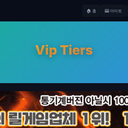
🏠 홈
🎰 야마토
Vip Tiers