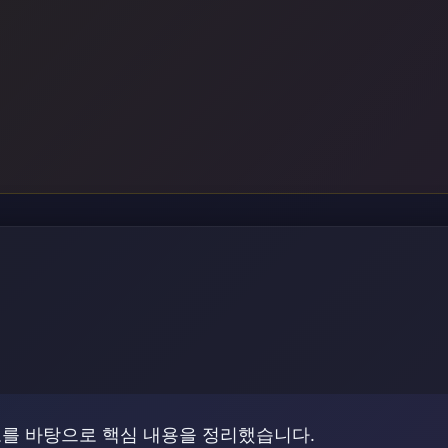
신 정보를 바탕으로 핵심 내용을 정리했습니다.