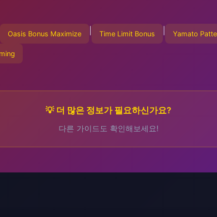
|
|
Oasis Bonus Maximize
Time Limit Bonus
Yamato Patte
ming
💡 더 많은 정보가 필요하신가요?
다른 가이드도 확인해보세요!