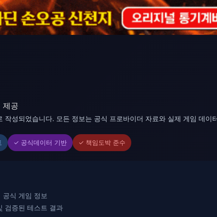
 제공
 작성되었습니다. ​​모든 정보는 공식 프로바이더 자료와 실제 게임 데이
토
✓ 공식데이터 기반
✓ 책임도박 준수
더 공식 게임 정보
및 검증된 테스트 결과