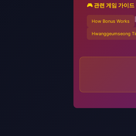
🎮 관련 게임 가이드
|
How Bonus Works
Hwanggeumseong Ti