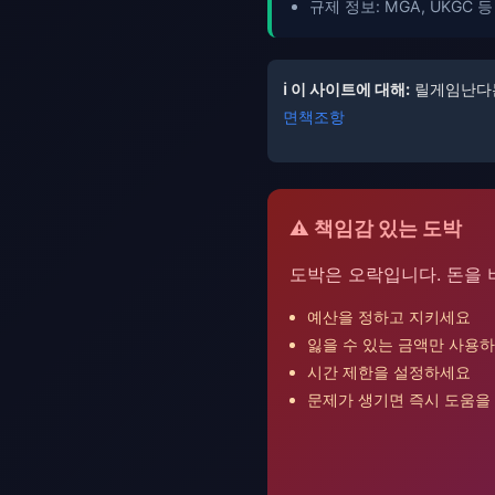
규제 정보: MGA, UKGC
ℹ️ 이 사이트에 대해:
릴게임난다는
면책조항
⚠️ 책임감 있는 도박
도박은 오락입니다. 돈을 
예산을 정하고 지키세요
잃을 수 있는 금액만 사용
시간 제한을 설정하세요
문제가 생기면 즉시 도움을