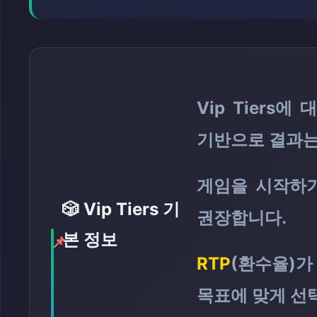
Vip Tiers
기반으로 결과는
게임을 시작하기
🎲 Vip Tiers 기
권장합니다.
본 정보
RTP
(환수율)가
목표에 맞게 선