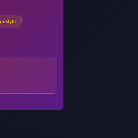
|
rn Myth