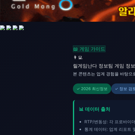
📖 게임 가이드
👨‍💻
릴게임난다 정보팀
게임 정보
본 콘텐츠는 업계 경험을 바탕으로
✓ 2026 최신정보
✓ 정보 검
📊 데이터 출처
RTP/변동성: 각 프로바이
통계 데이터: 업계 리포트 