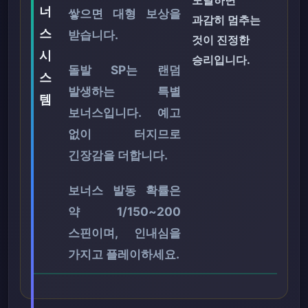
도달하면
너
쌓으면 대형 보상을
과감히 멈추는
스
받습니다.
것이 진정한
시
승리입니다.
돌발 SP는 랜덤
스
발생하는 특별
템
보너스입니다. ​​예고
없이 터지므로
긴장감을 더합니다.
보너스 발동 확률은
약 1/150~200
스핀이며, 인내심을
가지고 플레이하세요.