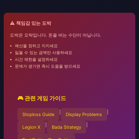
⚠️ 책임감 있는 도박
도박은 오락입니다. ​​돈을 버는 수단이 아닙니다.
예산을 정하고 지키세요
잃을 수 있는 금액만 사용하세요
시간 제한을 설정하세요
문제가 생기면 즉시 도움을 받으세요
🎮 관련 게임 가이드
|
|
Stoploss Guide
Display Problems
|
|
Legion X
Bada Strategy