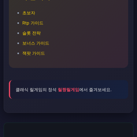
초보자
Rtp 가이드
슬롯 전략
보너스 가이드
잭팟 가이드
클래식 릴게임의 정석
릴짱릴게임
에서 즐겨보세요.