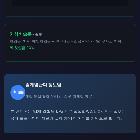
카심바슬롯
- 슬롯
첫입금 20% · 매일첫입금 +5% · 매일재입금 +5% · 10년 무사고 이력.
🎁 첫입금 20%
릴게임난다 정보팀
👨‍💼
게임 분석 경력 10년+ · 슬롯/릴게임 전문
본 콘텐츠는 업계 경험을 바탕으로 작성되었습니다. ​모든 정보는
공식 프로바이더 자료와 실제 게임 데이터를 기반으로 합니다.