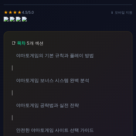
★★★★
4.5/5.0
📱 모바일 지원
📑
목차
5개 섹션
야마토게임의 기본 규칙과 플레이 방법
|
야마토게임 보너스 시스템 완벽 분석
|
야마토게임 공략법과 실전 전략
|
안전한 야마토게임 사이트 선택 가이드