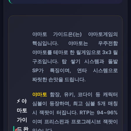
야마토 가이드은(는) 야마토게임의
핵심입니다. ​야마토는 우주전함
야마토
를 테마로 한 릴게임으로 3x3 릴
구조입니다. 탑 쌓기 시스템과 돌발
SP가 특징이며, 연타 시스템으로
짜릿한 손맛을 드립니다.
야마토
함장, 유키, 코다이 등 캐릭터
⚡ 야
심볼이 등장하며, 최고 심볼 5개 매칭
마토
시 잭팟이 터집니다. ​RTP는 94~96%
가이
이며 프리스핀과 프로그레시브 잭팟이
드 완
있습니다.