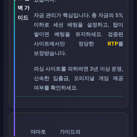
벽 가
자금 관리가 핵심입니다. 총 자금의 5%
이드
이하로 세션 베팅을 설정하고, 탑이
쌓이면 베팅을 유지하세요. ​검증된
사이트에서만 정당한
RTP
를
보장받습니다.
피싱 사이트를 피하려면 3년 이상 운영,
신속한 입출금, 오리지널 게임 제공
여부를 확인하세요.
야마토 가이드의