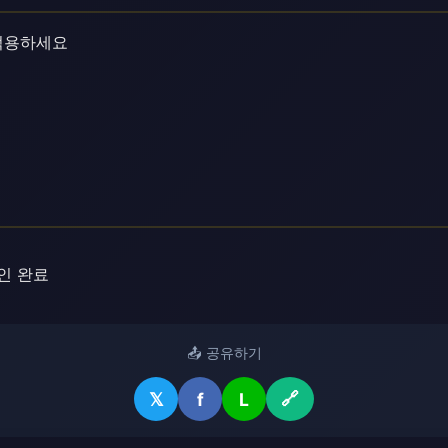
적용하세요
인 완료
📤 공유하기
𝕏
f
L
🔗