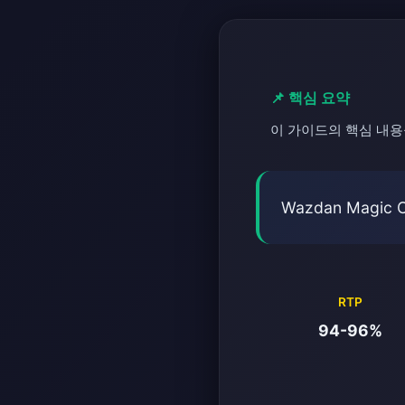
📌 핵심 요약
이 가이드의 핵심 내용
Wazdan Magic
RTP
94-96%