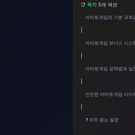
📑
목차
5개 섹션
야마토게임의 기본 규칙
|
야마토게임 보너스 시스템
|
야마토게임 공략법과 실
|
안전한 야마토게임 사이
|
❓ 자주 묻는 질문