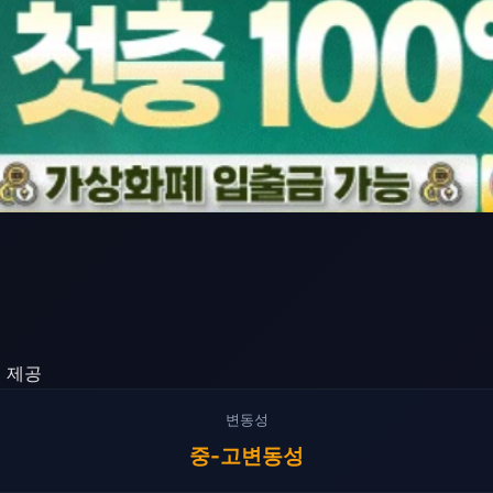
 제공
변동성
중-고변동성