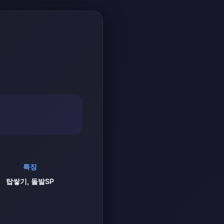
특징
탑쌓기, 돌발SP