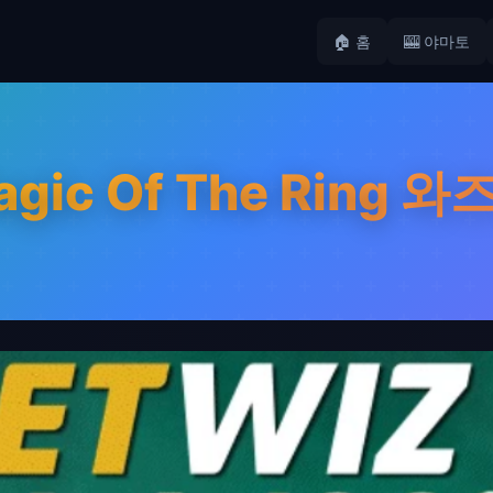
🏠 홈
🎰 야마토
agic Of The Ring 와