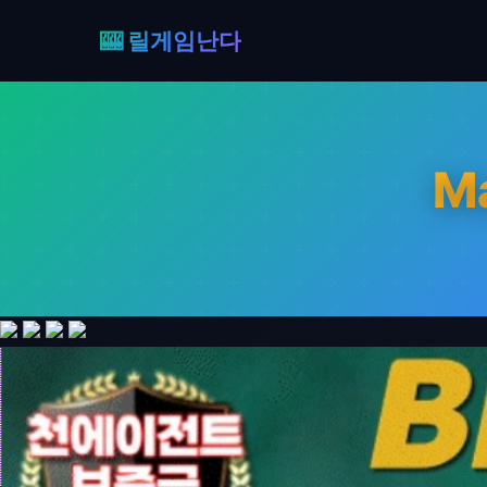
🎰 릴게임난다
M