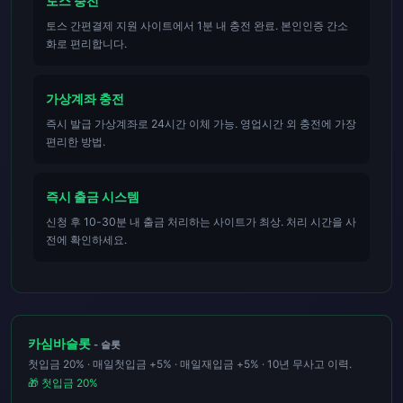
토스 충전
토스 간편결제 지원 사이트에서 1분 내 충전 완료. 본인인증 간소
화로 편리합니다.
가상계좌 충전
즉시 발급 가상계좌로 24시간 이체 가능. 영업시간 외 충전에 가장
편리한 방법.
즉시 출금 시스템
신청 후 10-30분 내 출금 처리하는 사이트가 최상. 처리 시간을 사
전에 확인하세요.
카심바슬롯
- 슬롯
첫입금 20% · 매일첫입금 +5% · 매일재입금 +5% · 10년 무사고 이력.
🎁 첫입금 20%