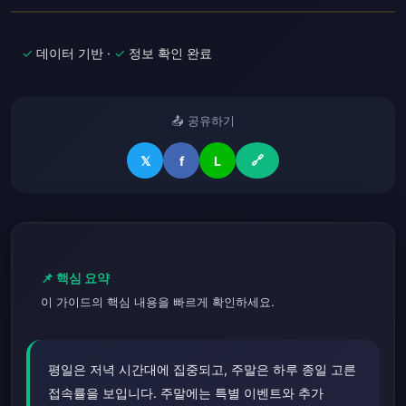
✓
데이터 기반 ·
✓
정보 확인 완료
📤 공유하기
𝕏
f
L
🔗
📌 핵심 요약
이 가이드의 핵심 내용을 빠르게 확인하세요.
평일은 저녁 시간대에 집중되고, 주말은 하루 종일 고른
접속률을 보입니다. ​주말에는 특별 이벤트와 추가