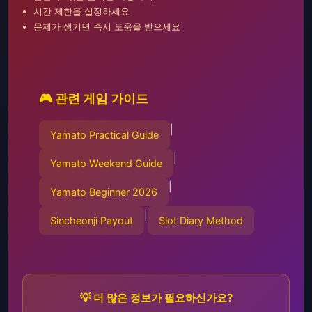
시간 제한을 설정하세요
문제가 생기면 즉시 도움을 받으세요
🎮 관련 게임 가이드
|
Yamato Practical Guide
|
Yamato Weekend Guide
|
Yamato Beginner 2026
|
Sincheonji Payout
Slot Diary Method
💡 더 많은 정보가 필요하신가요?