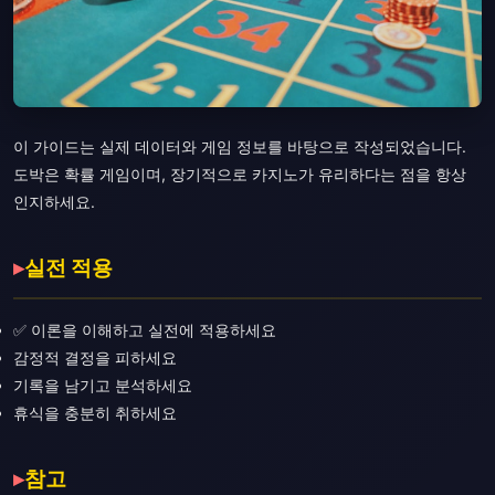
이 가이드는 실제 데이터와 게임 정보를 바탕으로 작성되었습니다. ​
도박은 확률 게임이며, 장기적으로 카지노가 유리하다는 점을 항상
인지하세요.
실전 적용
✅ 이론을 이해하고 실전에 적용하세요
감정적 결정을 피하세요
기록을 남기고 분석하세요
휴식을 충분히 취하세요
참고