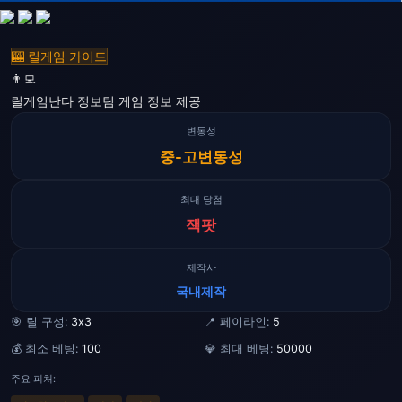
🎰 릴게임 가이드
👨‍💻
릴게임난다 정보팀
게임 정보 제공
변동성
중-고변동성
최대 당첨
잭팟
제작사
국내제작
🎯 릴 구성:
3x3
📍 페이라인:
5
💰 최소 베팅:
100
💎 최대 베팅:
50000
주요 피처: