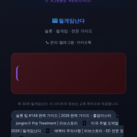
스
#고변동성
#초보자가이드
🎰 릴게임난다
슬롯 · 릴게임 · 전문 가이드
📞 문의: 텔레그램 · 카카오톡
© 2026 릴게임난다. ​​이 사이트의 정보는 교육 목적으로 제공됩니다.
·
슬롯 팁 #148 완벽 가이드 | 2026 완벽 가이드 - 홀덤마스터
·
jongno구 Prp Treatment | 러브스토리
미국 주별 도박법
·
2026 | 릴게임난다
에렉타 주의사항 | 러브스토리 - ED 전문 정