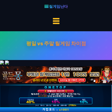
🎰 릴게임난다
☰
평일 vs 주말 릴게임 차이점