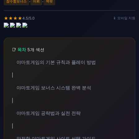
·
·
잠수함보너스
어뢰
잭팟
★★★★
4.5/5.0
📱 모바일 지원
📑
목차
5개 섹션
야마토게임의 기본 규칙과 플레이 방법
|
야마토게임 보너스 시스템 완벽 분석
|
야마토게임 공략법과 실전 전략
|
안전한 야마토게임 사이트 선택 가이드