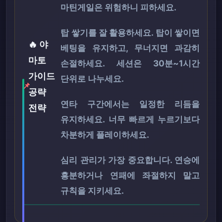
마틴게일은 위험하니 피하세요.
탑 쌓기를 잘 활용하세요. 탑이 쌓이면
🔥 야
베팅을 유지하고, 무너지면 과감히
마토
손절하세요. 세션은 30분~1시간
가이드
단위로 나누세요.
공략
연타 구간에서는 일정한 리듬을
전략
유지하세요. ​​너무 빠르게 누르기보다
차분하게 플레이하세요.
심리 관리가 가장 중요합니다. 연승에
흥분하거나 연패에 좌절하지 말고
규칙을 지키세요.