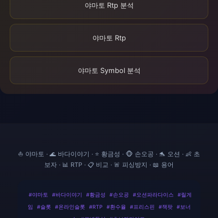
야마토 Rtp 분석
야마토 Rtp
야마토 Symbol 분석
⛵ 야마토 · 🌊 바다이야기 · ⭐ 황금성 · 🐵 손오공 · 🐬 오션 · 👶 초
보자 · 📊 RTP · 📋 비교 · 🚨 피싱방지 · 📖 용어
#야마토
#바다이야기
#황금성
#손오공
#오션파라다이스
#릴게
임
#슬롯
#온라인슬롯
#RTP
#환수율
#프리스핀
#잭팟
#보너