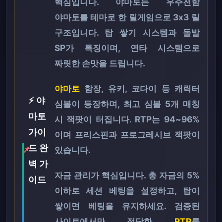
핵심입니다. 야마토는 우주전함
야마토
를 테마로 한 릴게임으로 3x3 릴
구조입니다. ​탑 쌓기 시스템과 돌발
SP가 특징이며, 연타 시스템으로
짜릿한 손맛을 드립니다.
야마토
함장, 유키, 코다이 등 캐릭터
⚡ 야
심볼이 등장하며, 최고 심볼 5개 매칭
마토
시 잭팟이 터집니다. RTP는 94~96%
가이
이며 프리스핀과 프로그레시브 잭팟이
드 완
있습니다.
벽 가
자금 관리가 핵심입니다. ​총 자금의 5%
이드
이하로 세션 베팅을 설정하고, 탑이
쌓이면 베팅을 유지하세요. ​​검증된
사이트에서만 정당한
RTP
를