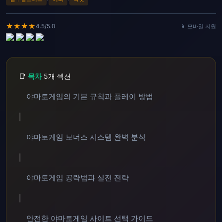
★★★★
4.5/5.0
📱 모바일 지원
📑
목차
5개 섹션
야마토게임의 기본 규칙과 플레이 방법
|
야마토게임 보너스 시스템 완벽 분석
|
야마토게임 공략법과 실전 전략
|
안전한 야마토게임 사이트 선택 가이드