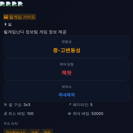
🎰 릴게임 가이드
👨‍💻
릴게임난다 정보팀
게임 정보 제공
변동성
중-고변동성
최대 당첨
잭팟
제작사
국내제작
🎯 릴 구성:
3x3
📍 페이라인:
5
💰 최소 베팅:
100
💎 최대 베팅:
50000
주요 피처:
·
·
잠수함보너스
어뢰
잭팟