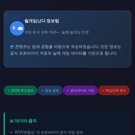
릴게임난다 정보팀
👨‍💼
게임 분석 경력 10년+ · 슬롯/릴게임 전문
본 콘텐츠는 업계 경험을 바탕으로 작성되었습니다. ​모든 정보는
공식 프로바이더 자료와 실제 게임 데이터를 기반으로 합니다.
✓ 2026 최신정보
✓ 정보 검토
✓ 공식데이터 기반
✓ 책임도박 준수
📊 데이터 출처
RTP/변동성: 각 프로바이더 공식 게임 정보