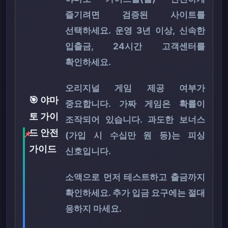
즐기려면 검증된 사이트를
선택하세요. ​​운영 3년 이상, 신속한
입출금, 24시간 고객센터를
확인하세요.
오리지널 게임 제공 여부가
🎯 야마
중요합니다. ​가짜 게임은 확률이
토 가이
조작되어 있습니다. 과도한 보너스
드 안전
(가입 시 수십만 원 등)는 피싱
가이드
신호입니다.
소액으로 먼저 테스트하고 출금까지
확인하세요. 추가 입금 요구에는 절대
응하지 마세요.