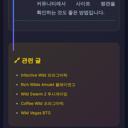
커뮤니티에서 사이트 평판을
확인하는 것도 좋은 방법입니다.
🔗 관련 글
Infective Wild 프라그마틱
Rich Wilde Amulet 플레이엔고
Wild Swarm 2 푸시게이밍
Coffee Wild 프라그마틱
Wild Vegas BTG