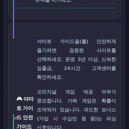
야마토 가이드을(를) 안전하게
즐기려면 검증된 사이트를
선택하세요. ​​운영 3년 이상, 신속한
입출금, 24시간 고객센터를
확인하세요.
오리지널 게임 제공 여부가
🎮 야마
중요합니다. ​​가짜 게임은 확률이
토 가이
조작되어 있습니다. ​과도한 보너스
드 안전
(가입 시 수십만 원 등)는 피싱
가이드
신호입니다.