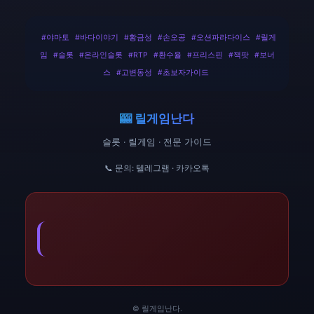
#야마토
#바다이야기
#황금성
#손오공
#오션파라다이스
#릴게
임
#슬롯
#온라인슬롯
#RTP
#환수율
#프리스핀
#잭팟
#보너
스
#고변동성
#초보자가이드
🎰 릴게임난다
슬롯 · 릴게임 · 전문 가이드
📞 문의: 텔레그램 · 카카오톡
© 릴게임난다.