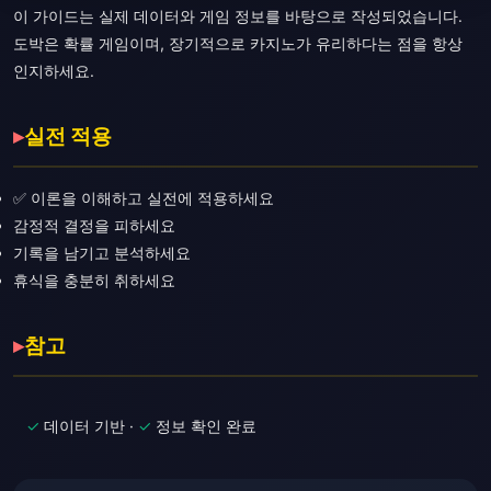
이 가이드는 실제 데이터와 게임 정보를 바탕으로 작성되었습니다. ​​
도박은 확률 게임이며, 장기적으로 카지노가 유리하다는 점을 항상
인지하세요.
실전 적용
✅ 이론을 이해하고 실전에 적용하세요
감정적 결정을 피하세요
기록을 남기고 분석하세요
휴식을 충분히 취하세요
참고
✓
데이터 기반 ·
✓
정보 확인 완료