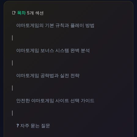
📑
목차
5개 섹션
야마토게임의 기본 규칙과 플레이 방법
|
야마토게임 보너스 시스템 완벽 분석
|
야마토게임 공략법과 실전 전략
|
안전한 야마토게임 사이트 선택 가이드
|
❓ 자주 묻는 질문