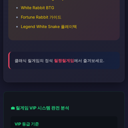
White Rabbit BTG
Fortune Rabbit 가이드
Legend White Snake 플레이텍
클래식 릴게임의 정석
릴짱릴게임
에서 즐겨보세요.
💼 릴게임 VIP 시스템 완전 분석
VIP 등급 기준