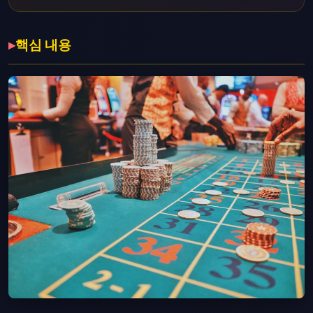
핵심 내용