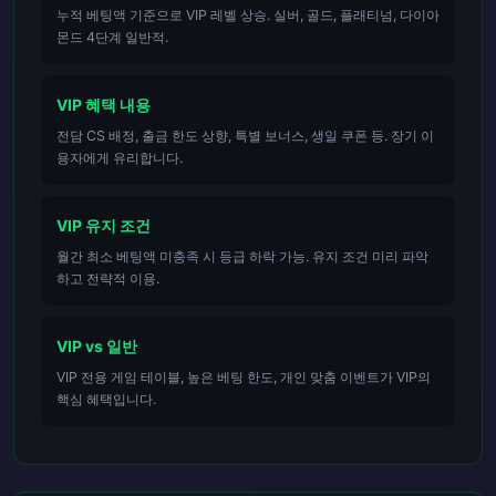
누적 베팅액 기준으로 VIP 레벨 상승. 실버, 골드, 플래티넘, 다이아
몬드 4단계 일반적.
VIP 혜택 내용
전담 CS 배정, 출금 한도 상향, 특별 보너스, 생일 쿠폰 등. 장기 이
용자에게 유리합니다.
VIP 유지 조건
월간 최소 베팅액 미충족 시 등급 하락 가능. 유지 조건 미리 파악
하고 전략적 이용.
VIP vs 일반
VIP 전용 게임 테이블, 높은 베팅 한도, 개인 맞춤 이벤트가 VIP의
핵심 혜택입니다.