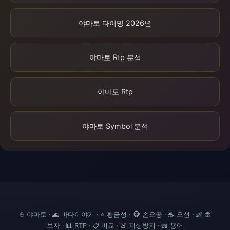
야마토 타이밍 2026년
야마토 Rtp 분석
야마토 Rtp
야마토 Symbol 분석
⛵ 야마토 · 🌊 바다이야기 · ⭐ 황금성 · 🐵 손오공 · 🐬 오션 · 👶 초
보자 · 📊 RTP · 📋 비교 · 🚨 피싱방지 · 📖 용어