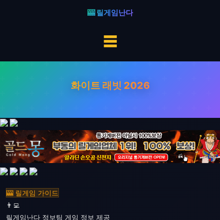
🎰 릴게임난다
☰
화이트 래빗 2026
🎰 릴게임 가이드
👨‍💻
릴게임난다 정보팀
게임 정보 제공