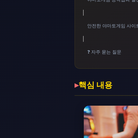
|
안전한 야마토게임 사이
|
❓ 자주 묻는 질문
핵심 내용