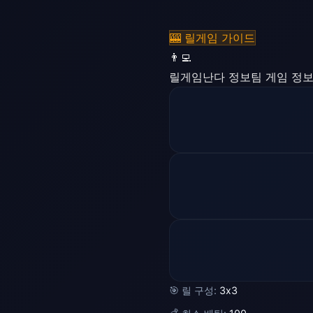
🎰 릴게임 가이드
👨‍💻
릴게임난다 정보팀
게임 정보
🎯 릴 구성:
3x3