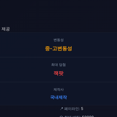
 제공
변동성
중-고변동성
최대 당첨
잭팟
제작사
국내제작
📍 페이라인:
5