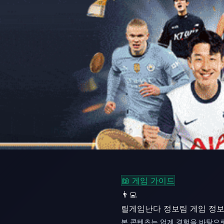
📖 게임 가이드
👨‍💻
릴게임난다 정보팀
게임 정보
본 콘텐츠는 업계 경험을 바탕으로