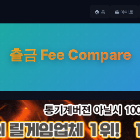
🏠 홈
🎰 야마토
출금 Fee Compare