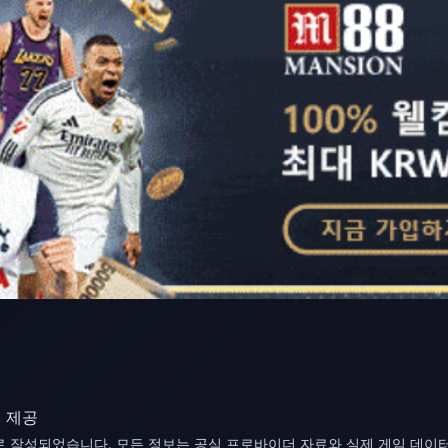
 제공
 작성되었습니다. ​모든 정보는 공식 프로바이더 자료와 실제 게임 데이