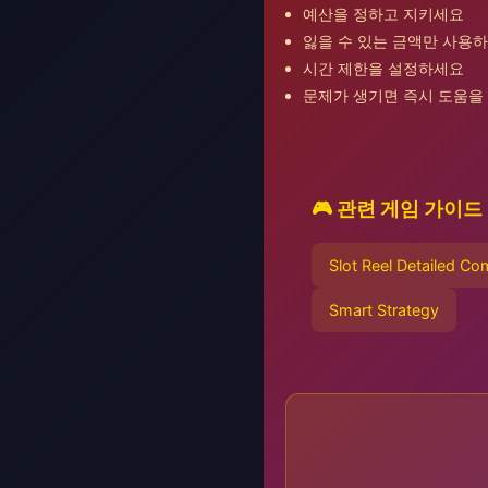
예산을 정하고 지키세요
잃을 수 있는 금액만 사용
시간 제한을 설정하세요
문제가 생기면 즉시 도움을
🎮 관련 게임 가이드
Slot Reel Detailed C
Smart Strategy