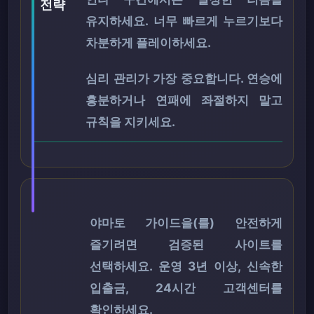
전략
유지하세요. ​너무 빠르게 누르기보다
차분하게 플레이하세요.
심리 관리가 가장 중요합니다. ​연승에
흥분하거나 연패에 좌절하지 말고
규칙을 지키세요.
야마토 가이드을(를) 안전하게
즐기려면 검증된 사이트를
선택하세요. ​​운영 3년 이상, 신속한
입출금, 24시간 고객센터를
확인하세요.