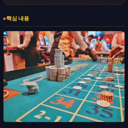
핵심 내용