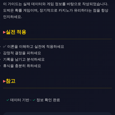
이 가이드는 실제 데이터와 게임 정보를 바탕으로 작성되었습니다. ​
도박은 확률 게임이며, 장기적으로 카지노가 유리하다는 점을 항상
인지하세요.
실전 적용
✅ 이론을 이해하고 실전에 적용하세요
감정적 결정을 피하세요
기록을 남기고 분석하세요
휴식을 충분히 취하세요
참고
✓
데이터 기반 ·
✓
정보 확인 완료