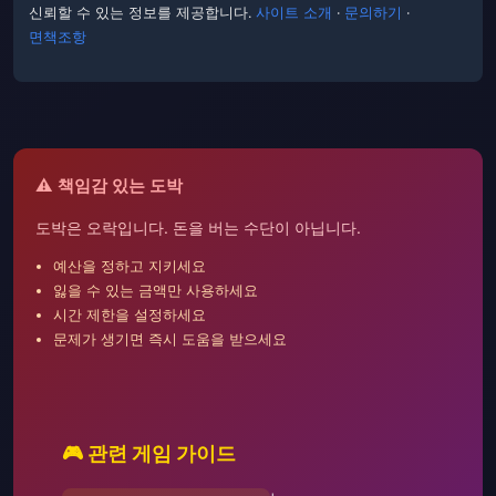
신뢰할 수 있는 정보를 제공합니다.
사이트 소개
·
문의하기
·
면책조항
⚠️ 책임감 있는 도박
도박은 오락입니다. 돈을 버는 수단이 아닙니다.
예산을 정하고 지키세요
잃을 수 있는 금액만 사용하세요
시간 제한을 설정하세요
문제가 생기면 즉시 도움을 받으세요
🎮 관련 게임 가이드