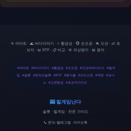
⛵ 야마토 · 🌊 바다이야기 · ⭐ 황금성 · 🐵 손오공 · 🐬 오션 · 👶 초
보자 · 📊 RTP · 📋 비교 · 🚨 피싱방지 · 📖 용어
#야마토
#바다이야기
#황금성
#손오공
#오션파라다이스
#릴게
임
#슬롯
#온라인슬롯
#RTP
#환수율
#프리스핀
#잭팟
#보너
스
#고변동성
#초보자가이드
🎰 릴게임난다
슬롯 · 릴게임 · 전문 가이드
📞 문의: 텔레그램 · 카카오톡