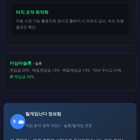
터치 조작 최적화
자동 스핀 기능 활용으로 장시간 플레이 시 피로도 감소. 속도 조절
옵션도 확인.
카심바슬롯
- 슬롯
첫입금 20% · 매일첫입금 +5% · 매일재입금 +5% · 10년 무사고 이력.
🎁 첫입금 20%
릴게임난다 정보팀
👨‍💼
게임 분석 경력 10년+ · 슬롯/릴게임 전문