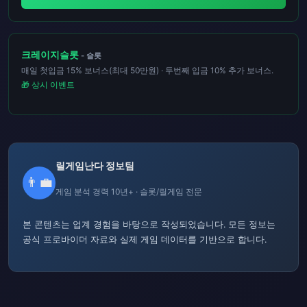
크레이지슬롯
- 슬롯
매일 첫입금 15% 보너스(최대 50만원) · 두번째 입금 10% 추가 보너스.
🎁 상시 이벤트
릴게임난다 정보팀
👨‍💼
게임 분석 경력 10년+ · 슬롯/릴게임 전문
본 콘텐츠는 업계 경험을 바탕으로 작성되었습니다. ​​모든 정보는
공식 프로바이더 자료와 실제 게임 데이터를 기반으로 합니다.