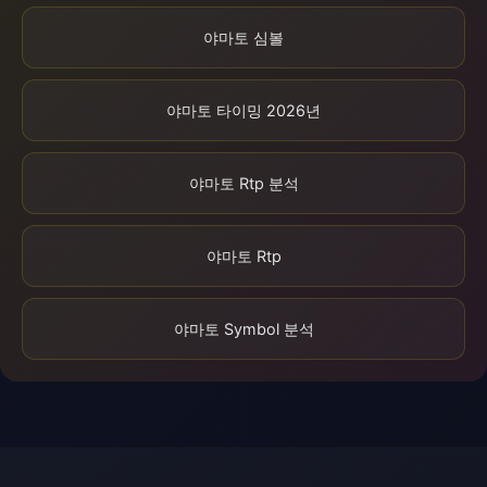
야마토 심볼
야마토 타이밍 2026년
야마토 Rtp 분석
야마토 Rtp
야마토 Symbol 분석