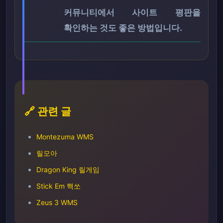
커뮤니티에서 사이트 평판을
확인하는 것도 좋은 방법입니다.
🔗 관련 글
Montezuma WMS
릴모아
Dragon King 릴게임
Stick Em 핵쏘
Zeus 3 WMS