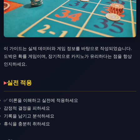
이 가이드는 실제 데이터와 게임 정보를 바탕으로 작성되었습니다.
도박은 확률 게임이며, 장기적으로 카지노가 유리하다는 점을 항상
인지하세요.
실전 적용
✅ 이론을 이해하고 실전에 적용하세요
감정적 결정을 피하세요
기록을 남기고 분석하세요
휴식을 충분히 취하세요