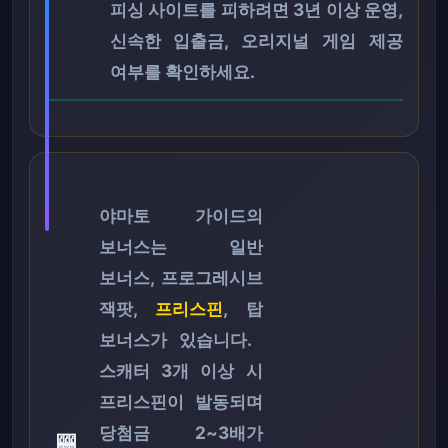
피싱 사이트를 피하려면 3년 이상 운영,
신속한 입출금, 오리지널 게임 제공
여부를 확인하세요.
야마토 가이드의
보너스는 일반
보너스, 프로그레시브
잭팟,
프리스핀
, 탑
보너스가 있습니다. ​​
스캐터 3개 이상 시
프리스핀이 발동되며
당첨금 2~3배가
🎰