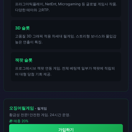
프라그마틱플레이, NetEnt, Microgaming 등 글로벌 게임사 작품.
다양한 테마와 고RTP.
3D 슬롯
고품질 3D 그래픽 적용 차세대 릴게임. 스토리형 보너스와 몰입감
높은 연출이 특징.
잭팟 슬롯
프로그레시브 잭팟 연동 게임. 전체 베팅액 일부가 잭팟에 적립되
어 대형 당첨 기회 제공.
오징어릴게임
- 릴게임
황금성 전문! 안전한 게임. 24시간 운영.
🎁 매충 20%
가입하기