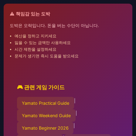
⚠️ 책임감 있는 도박
도박은 오락입니다. ​​돈을 버는 수단이 아닙니다.
예산을 정하고 지키세요
잃을 수 있는 금액만 사용하세요
시간 제한을 설정하세요
문제가 생기면 즉시 도움을 받으세요
🎮 관련 게임 가이드
|
Yamato Practical Guide
|
Yamato Weekend Guide
|
Yamato Beginner 2026