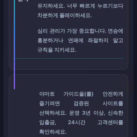
유지하세요. 너무 빠르게 누르기보다
차분하게 플레이하세요.
심리 관리가 가장 중요합니다. 연승에
흥분하거나 연패에 좌절하지 말고
규칙을 지키세요.
야마토 가이드을(를) 안전하게
즐기려면 검증된 사이트를
선택하세요. 운영 3년 이상, 신속한
입출금, 24시간 고객센터를
확인하세요.