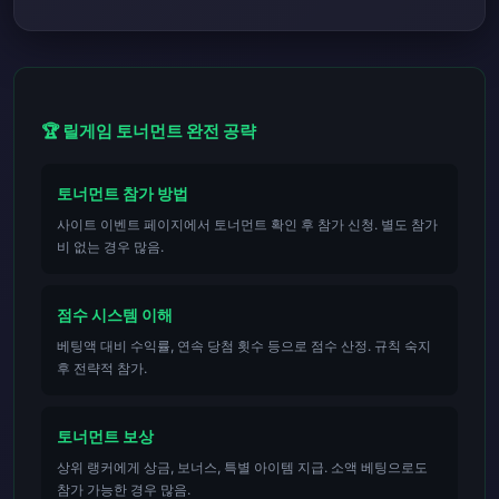
🏆 릴게임 토너먼트 완전 공략
토너먼트 참가 방법
사이트 이벤트 페이지에서 토너먼트 확인 후 참가 신청. 별도 참가
비 없는 경우 많음.
점수 시스템 이해
베팅액 대비 수익률, 연속 당첨 횟수 등으로 점수 산정. 규칙 숙지
후 전략적 참가.
토너먼트 보상
상위 랭커에게 상금, 보너스, 특별 아이템 지급. 소액 베팅으로도
참가 가능한 경우 많음.