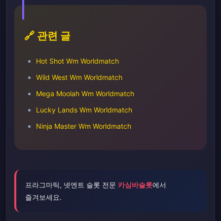
🔗 관련 글
Hot Shot Wm Worldmatch
Wild West Wm Worldmatch
Mega Moolah Wm Worldmatch
Lucky Lands Wm Worldmatch
Ninja Master Wm Worldmatch
프라그마틱, 넷엔트 슬롯 전문
카심바슬롯
에서
즐겨보세요.