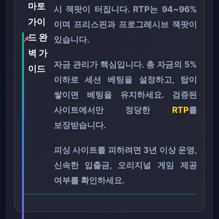
마토
시 잭팟이 터집니다. ​RTP는 94~96%
가이
이며 프리스핀과 프로그레시브 잭팟이
드 완
있습니다.
벽 가
자금 관리가 핵심입니다. ​​총 자금의 5%
이드
이하로 세션 베팅을 설정하고, 탑이
쌓이면 베팅을 유지하세요. ​검증된
사이트에서만 정당한
RTP
를
보장받습니다.
피싱 사이트를 피하려면 3년 이상 운영,
신속한 입출금, 오리지널 게임 제공
여부를 확인하세요.