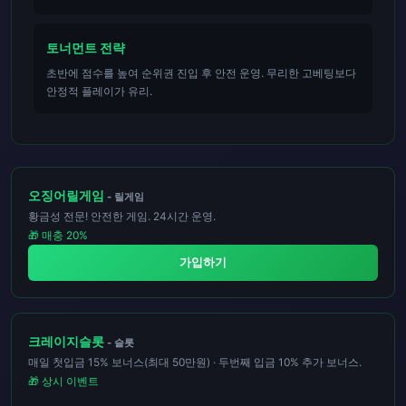
토너먼트 전략
초반에 점수를 높여 순위권 진입 후 안전 운영. 무리한 고베팅보다
안정적 플레이가 유리.
오징어릴게임
- 릴게임
황금성 전문! 안전한 게임. 24시간 운영.
🎁 매충 20%
가입하기
크레이지슬롯
- 슬롯
매일 첫입금 15% 보너스(최대 50만원) · 두번째 입금 10% 추가 보너스.
🎁 상시 이벤트