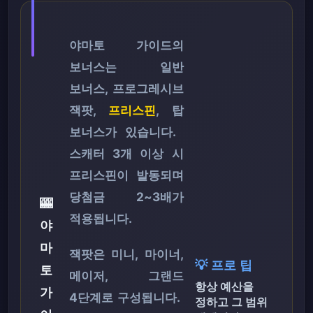
야마토 가이드의
보너스는 일반
보너스, 프로그레시브
잭팟,
프리스핀
, 탑
보너스가 있습니다. ​​
스캐터 3개 이상 시
프리스핀이 발동되며
당첨금 2~3배가
🎰
적용됩니다.
야
마
잭팟은 미니, 마이너,
💡 프로 팁
토
메이저, 그랜드
항상 예산을
가
4단계로 구성됩니다. ​
정하고 그 범위