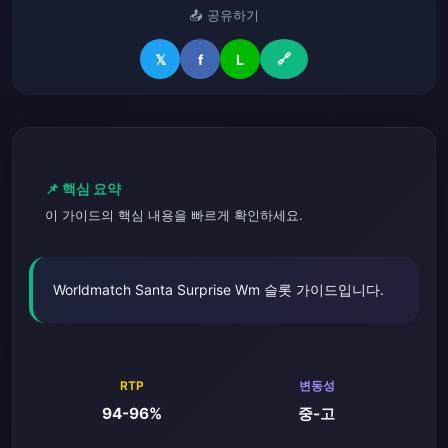
📤 공유하기
𝕏
f
L
🔗
📌 핵심 요약
이 가이드의 핵심 내용을 빠르게 확인하세요.
Worldmatch Santa Surprise Wm 슬롯 가이드입니다.
RTP
변동성
94-96%
중-고