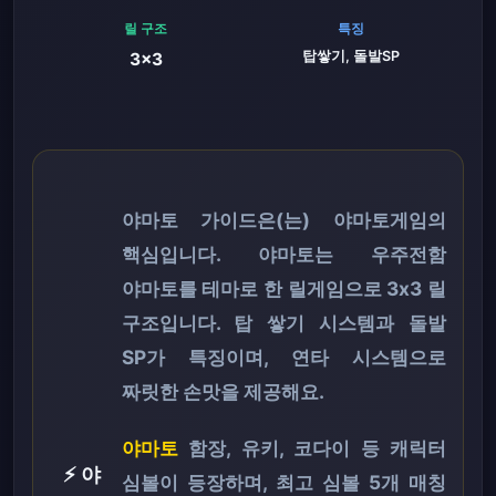
릴 구조
특징
탑쌓기, 돌발SP
3x3
야마토 가이드은(는) 야마토게임의
핵심입니다. 야마토는 우주전함
야마토
를 테마로 한 릴게임으로 3x3 릴
구조입니다. 탑 쌓기 시스템과 돌발
SP가 특징이며, 연타 시스템으로
짜릿한 손맛을 제공해요.
야마토
함장, 유키, 코다이 등 캐릭터
⚡ 야
심볼이 등장하며, 최고 심볼 5개 매칭