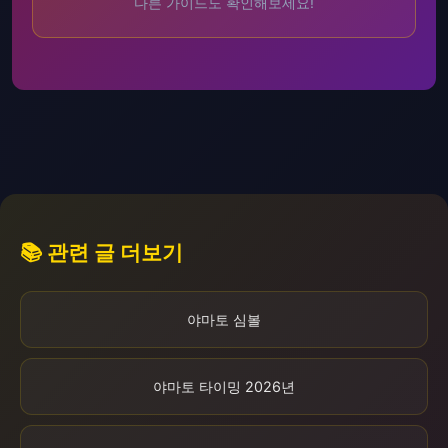
다른 가이드도 확인해보세요!
📚 관련 글 더보기
야마토 심볼
야마토 타이밍 2026년