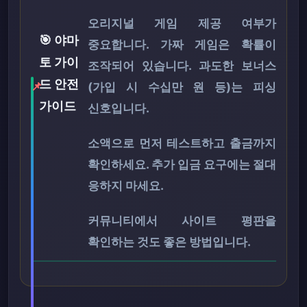
오리지널 게임 제공 여부가
🎯 야마
중요합니다. ​​가짜 게임은 확률이
토 가이
조작되어 있습니다. ​과도한 보너스
드 안전
(가입 시 수십만 원 등)는 피싱
가이드
신호입니다.
소액으로 먼저 테스트하고 출금까지
확인하세요. 추가 입금 요구에는 절대
응하지 마세요.
커뮤니티에서 사이트 평판을
확인하는 것도 좋은 방법입니다.