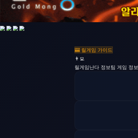
🎰 릴게임 가이드
👨‍💻
릴게임난다 정보팀
게임 정보