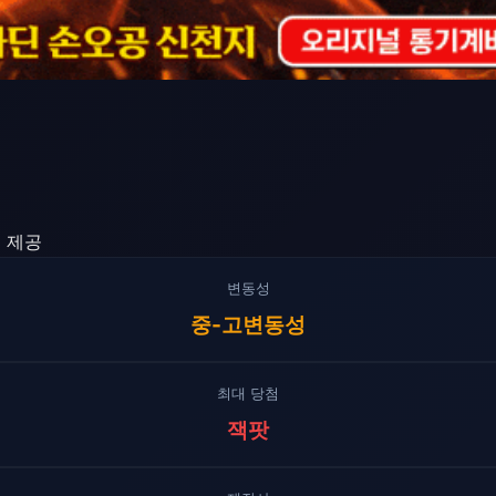
 제공
변동성
중-고변동성
최대 당첨
잭팟