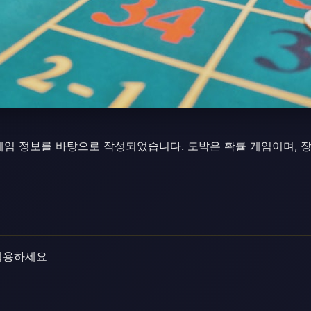
게임 정보를 바탕으로 작성되었습니다. 도박은 확률 게임이며,
적용하세요