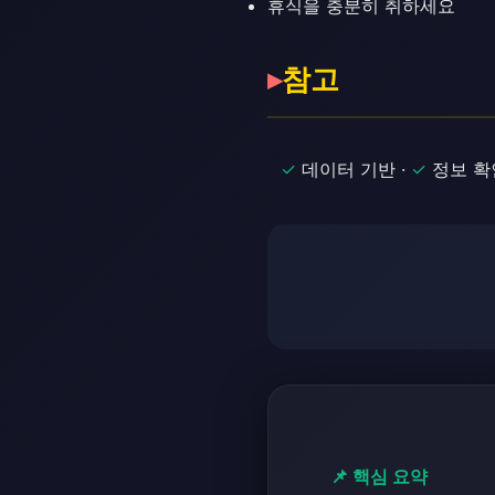
휴식을 충분히 취하세요
참고
✓
데이터 기반 ·
✓
정보 확
📌 핵심 요약