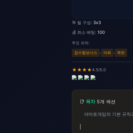
🎯 릴 구성:
3x3
💰 최소 베팅:
100
주요 피처:
·
·
잠수함보너스
어뢰
잭팟
★★★★
4.5/5.0
📑
목차
5개 섹션
야마토게임의 기본 규칙
|