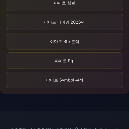
야마토 심볼
야마토 타이밍 2026년
야마토 Rtp 분석
야마토 Rtp
야마토 Symbol 분석