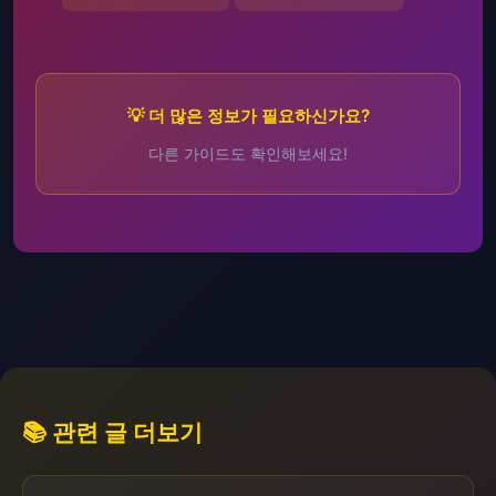
💡 더 많은 정보가 필요하신가요?
다른 가이드도 확인해보세요!
📚 관련 글 더보기