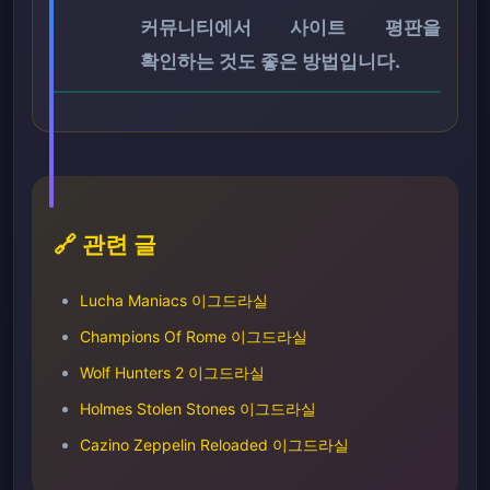
커뮤니티에서 사이트 평판을
확인하는 것도 좋은 방법입니다.
🔗 관련 글
Lucha Maniacs 이그드라실
Champions Of Rome 이그드라실
Wolf Hunters 2 이그드라실
Holmes Stolen Stones 이그드라실
Cazino Zeppelin Reloaded 이그드라실