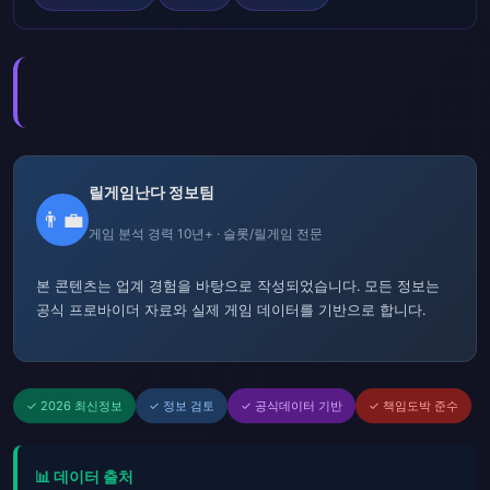
릴게임난다 정보팀
👨‍💼
게임 분석 경력 10년+ · 슬롯/릴게임 전문
본 콘텐츠는 업계 경험을 바탕으로 작성되었습니다. ​모든 정보는
공식 프로바이더 자료와 실제 게임 데이터를 기반으로 합니다.
✓ 2026 최신정보
✓ 정보 검토
✓ 공식데이터 기반
✓ 책임도박 준수
📊 데이터 출처