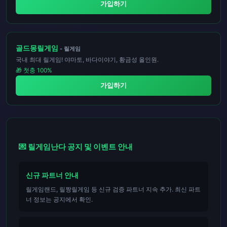
가입하기
골드몽릴게임
- 릴게임
국내 최대 릴게임! 야마토, 바다이야기, 황금성 올인원.
🎁 첫충 100%
가입하기
💌 릴게임난다 공지 및 이벤트 안내
신규 파트너 안내
릴게임랜드, 릴짱릴게임 등 신규 검증 파트너 지속 추가. 최신 파트
너 정보는 공지에서 확인.