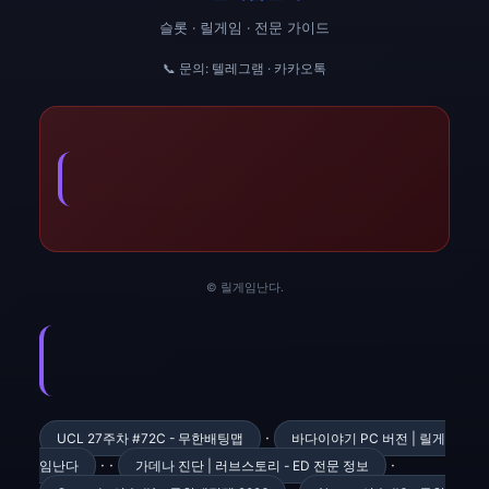
슬롯 · 릴게임 · 전문 가이드
📞 문의: 텔레그램 · 카카오톡
© 릴게임난다.
·
UCL 27주차 #72C - 무한배팅맵
바다이야기 PC 버전 | 릴게
· ·
·
임난다
가데나 진단 | 러브스토리 - ED 전문 정보