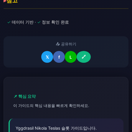
참고
✓
데이터 기반 ·
✓
정보 확인 완료
📤 공유하기
𝕏
f
L
🔗
📌 핵심 요약
이 가이드의 핵심 내용을 빠르게 확인하세요.
Yggdrasil Nikola Teslas 슬롯 가이드입니다.