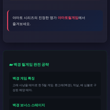
야마토 시리즈의 진정한 명가
야마토릴게임
에서
즐겨보세요.
🐋 백경 릴게임 완전 공략
백경 게임 특징
고래 사냥을 테마로 한 5릴 게임. 흰고래(백경), 작살, 배 심볼로 구
성된 해양 테마.
백경 보너스 스테이지