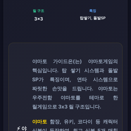
릴 구조
특징
탑쌓기, 돌발SP
3x3
야마토 가이드은(는) 야마토게임의
핵심입니다. 탑 쌓기 시스템과 돌발
SP가 특징이며, 연타 시스템으로
짜릿한 손맛을 드립니다. ​​야마토는
우주전함
야마토
를 테마로 한
릴게임으로 3x3 릴 구조입니다.
야마토
함장, 유키, 코다이 등 캐릭터
⚡ 야
심볼이 등장하며, 최고 심볼 5개 매칭