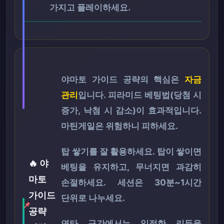
가지고 플레이하세요.
야마토 가이드 공략의 핵심은
자금
관리
입니다. 피라미드 베팅법(당첨 시
증가, 낙첨 시 감소)이 효과적입니다.
마틴게일은 위험하니 피하세요.
탑 쌓기를 잘 활용하세요. 탑이 쌓이면
🔥 야
베팅을 유지하고, 무너지면 과감히
마토
손절하세요. 세션은 30분~1시간
가이드
단위로 나누세요.
공략
연타 구간에서는 일정한 리듬을