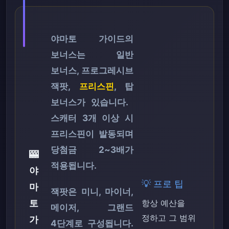
야마토 가이드의
보너스는 일반
보너스, 프로그레시브
잭팟,
프리스핀
, 탑
보너스가 있습니다. ​
스캐터 3개 이상 시
프리스핀이 발동되며
당첨금 2~3배가
🎰
적용됩니다.
야
💡 프로 팁
마
잭팟은 미니, 마이너,
토
항상 예산을
메이저, 그랜드
정하고 그 범위
가
4단계로 구성됩니다.