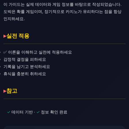
이 가이드는 실제 데이터와 게임 정보를 바탕으로 작성되었습니다. ​
도박은 확률 게임이며, 장기적으로 카지노가 유리하다는 점을 항상
인지하세요.
실전 적용
✅ 이론을 이해하고 실전에 적용하세요
감정적 결정을 피하세요
기록을 남기고 분석하세요
휴식을 충분히 취하세요
참고
✓
데이터 기반 ·
✓
정보 확인 완료