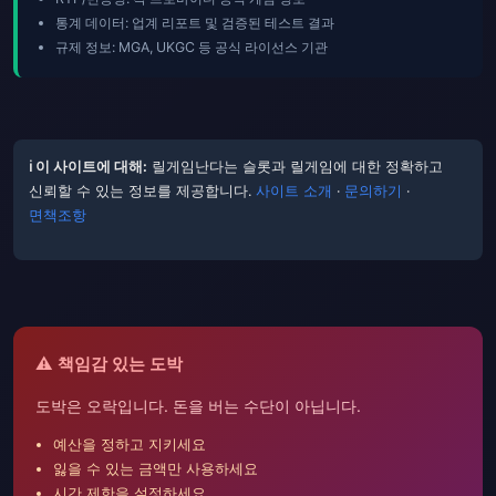
통계 데이터: 업계 리포트 및 검증된 테스트 결과
규제 정보: MGA, UKGC 등 공식 라이선스 기관
ℹ️ 이 사이트에 대해:
릴게임난다는 슬롯과 릴게임에 대한 정확하고
신뢰할 수 있는 정보를 제공합니다. ​​
사이트 소개
·
문의하기
·
면책조항
⚠️ 책임감 있는 도박
도박은 오락입니다. ​돈을 버는 수단이 아닙니다.
예산을 정하고 지키세요
잃을 수 있는 금액만 사용하세요
시간 제한을 설정하세요