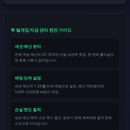
🎯 릴게임 자금 관리 완전 가이드
세션 예산 분리
전체 게임 예산의 20-30%만 단일 세션에 투입. 한 번에 몰아넣으
면 회복 기회가 없어집니다.
베팅 단위 설정
세션 예산의 1-2%를 단위 베팅으로 설정. 예산 10만원이면
1,000-2,000원 베팅이 적정.
손실 한도 철칙
세션 예산 50% 소진 즉시 중단. 분위기 탓에 계속하면 결국 전액
소진으로 이어집니다.