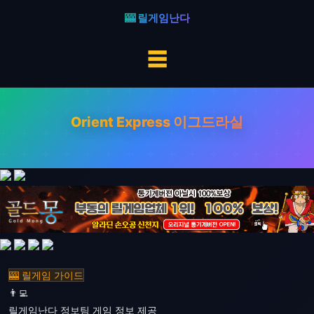
🎰 릴게임난다
☰
Orient Express 이그드라실
🎰 릴게임 가이드
👨‍💻
릴게임난다 정보팀
게임 정보 제공