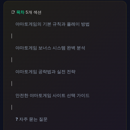
📑
목차
5개 섹션
야마토게임의 기본 규칙과 플레이 방법
|
야마토게임 보너스 시스템 완벽 분석
|
야마토게임 공략법과 실전 전략
|
안전한 야마토게임 사이트 선택 가이드
|
❓ 자주 묻는 질문