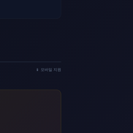
📱 모바일 지원