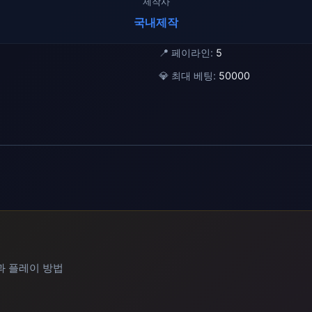
제작사
국내제작
📍 페이라인:
5
💎 최대 베팅:
50000
과 플레이 방법