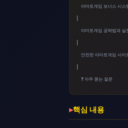
야마토게임 보너스 시스템
|
야마토게임 공략법과 실
|
안전한 야마토게임 사이
|
❓ 자주 묻는 질문
핵심 내용