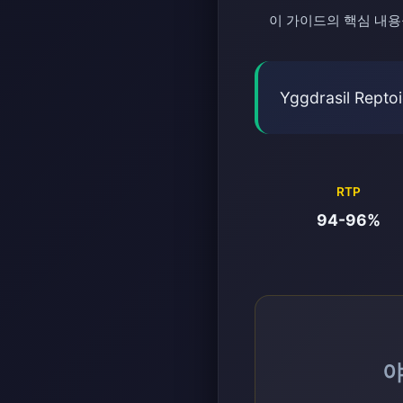
이 가이드의 핵심 내용
Yggdrasil Re
RTP
94-96%
야