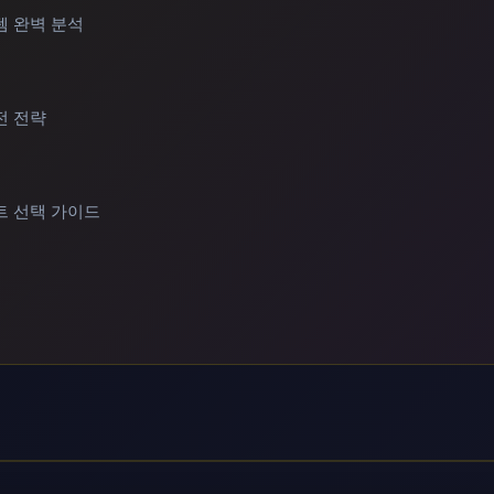
 완벽 분석
전 전략
트 선택 가이드