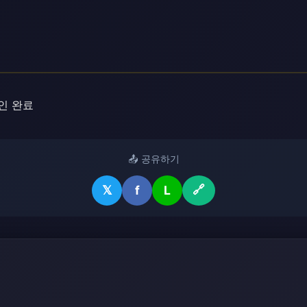
인 완료
📤 공유하기
𝕏
f
L
🔗