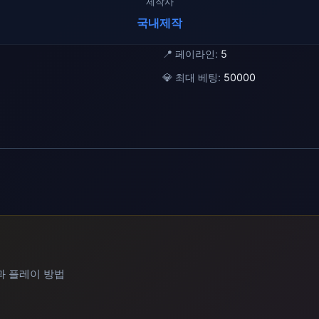
제작사
국내제작
📍 페이라인:
5
💎 최대 베팅:
50000
과 플레이 방법