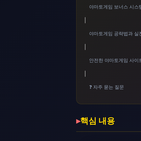
야마토게임 보너스 시스템
|
야마토게임 공략법과 실
|
안전한 야마토게임 사이
|
❓ 자주 묻는 질문
핵심 내용