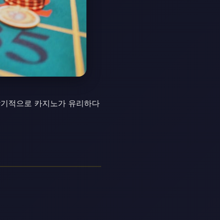
 장기적으로 카지노가 유리하다