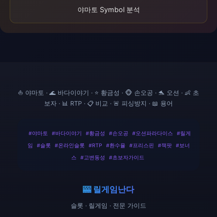
야마토 Symbol 분석
⛵ 야마토 · 🌊 바다이야기 · ⭐ 황금성 · 🐵 손오공 · 🐬 오션 · 👶 초
보자 · 📊 RTP · 📋 비교 · 🚨 피싱방지 · 📖 용어
#야마토
#바다이야기
#황금성
#손오공
#오션파라다이스
#릴게
임
#슬롯
#온라인슬롯
#RTP
#환수율
#프리스핀
#잭팟
#보너
스
#고변동성
#초보자가이드
🎰 릴게임난다
슬롯 · 릴게임 · 전문 가이드