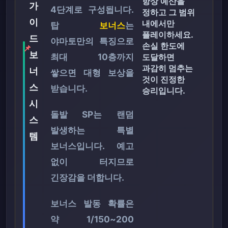
항상 예산을
가
4단계로 구성됩니다.
정하고 그 범위
이
내에서만
탑
보너스
는
플레이하세요. ​
드
야마토만의 특징으로
손실 한도에
보
최대 10층까지
도달하면
과감히 멈추는
너
쌓으면 대형 보상을
것이 진정한
스
받습니다.
승리입니다.
시
돌발 SP는 랜덤
스
발생하는 특별
템
보너스입니다. ​​예고
없이 터지므로
긴장감을 더합니다.
보너스 발동 확률은
약 1/150~200