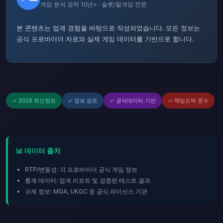
게임 분석 경력 10년+ · 슬롯/릴게임 전문
본 콘텐츠는 업계 경험을 바탕으로 작성되었습니다. 모든 정보는
공식 프로바이더 자료와 실제 게임 데이터를 기반으로 합니다.
✓ 2026 최신정보
✓ 정보 검토
✓ 공식데이터 기반
✓ 책임도박 준수
📊 데이터 출처
RTP/변동성: 각 프로바이더 공식 게임 정보
통계 데이터: 업계 리포트 및 검증된 테스트 결과
규제 정보: MGA, UKGC 등 공식 라이선스 기관