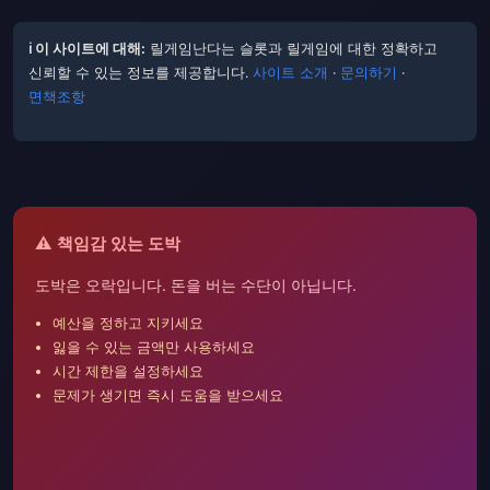
ℹ️ 이 사이트에 대해:
릴게임난다는 슬롯과 릴게임에 대한 정확하고
신뢰할 수 있는 정보를 제공합니다.
사이트 소개
·
문의하기
·
면책조항
⚠️ 책임감 있는 도박
도박은 오락입니다. ​돈을 버는 수단이 아닙니다.
예산을 정하고 지키세요
잃을 수 있는 금액만 사용하세요
시간 제한을 설정하세요
문제가 생기면 즉시 도움을 받으세요