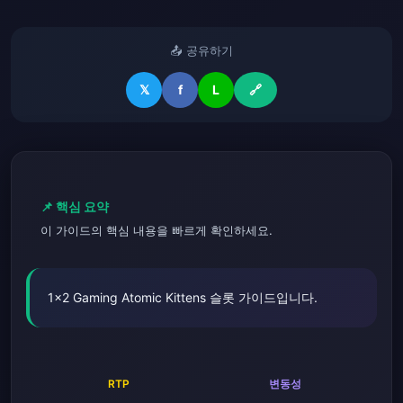
📤 공유하기
𝕏
f
L
🔗
📌 핵심 요약
이 가이드의 핵심 내용을 빠르게 확인하세요.
1x2 Gaming Atomic Kittens 슬롯 가이드입니다.
RTP
변동성