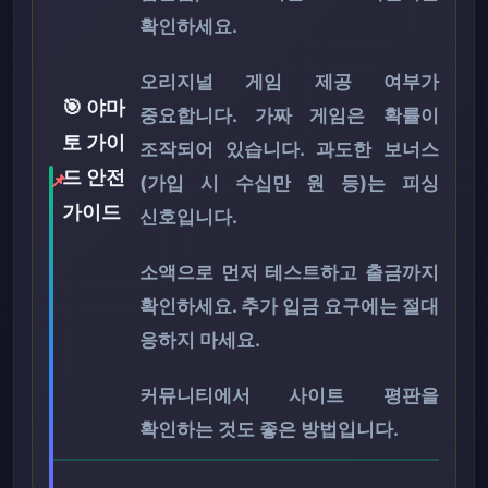
확인하세요.
오리지널 게임 제공 여부가
🎯 야마
중요합니다. 가짜 게임은 확률이
토 가이
조작되어 있습니다. ​​과도한 보너스
드 안전
(가입 시 수십만 원 등)는 피싱
가이드
신호입니다.
소액으로 먼저 테스트하고 출금까지
확인하세요. ​​추가 입금 요구에는 절대
응하지 마세요.
커뮤니티에서 사이트 평판을
확인하는 것도 좋은 방법입니다.