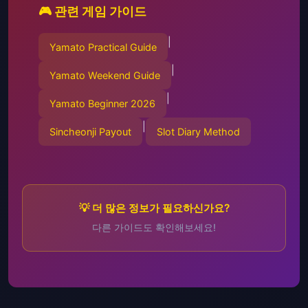
🎮 관련 게임 가이드
|
Yamato Practical Guide
|
Yamato Weekend Guide
|
Yamato Beginner 2026
|
Sincheonji Payout
Slot Diary Method
💡 더 많은 정보가 필요하신가요?
다른 가이드도 확인해보세요!