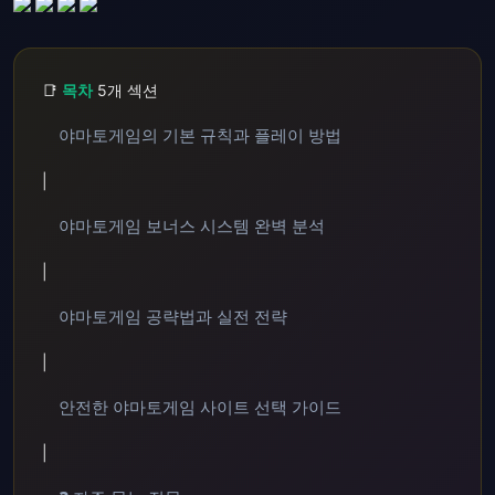
📑
목차
5개 섹션
야마토게임의 기본 규칙과 플레이 방법
|
야마토게임 보너스 시스템 완벽 분석
|
야마토게임 공략법과 실전 전략
|
안전한 야마토게임 사이트 선택 가이드
|