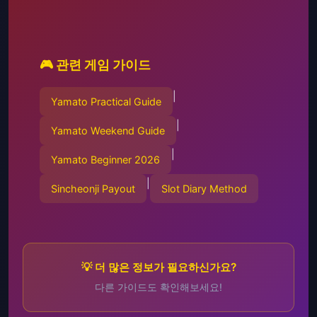
🎮 관련 게임 가이드
|
Yamato Practical Guide
|
Yamato Weekend Guide
|
Yamato Beginner 2026
|
Sincheonji Payout
Slot Diary Method
💡 더 많은 정보가 필요하신가요?
다른 가이드도 확인해보세요!