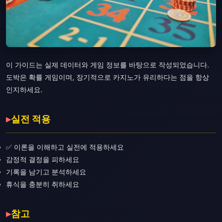
이 가이드는 실제 데이터와 게임 정보를 바탕으로 작성되었습니다. ​
도박은 확률 게임이며, 장기적으로 카지노가 유리하다는 점을 항상
인지하세요.
실전 적용
✅ 이론을 이해하고 실전에 적용하세요
감정적 결정을 피하세요
기록을 남기고 분석하세요
휴식을 충분히 취하세요
참고