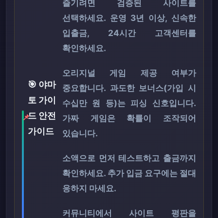
즐기려면 검증된 사이트를
선택하세요. ​운영 3년 이상, 신속한
입출금, 24시간 고객센터를
확인하세요.
오리지널 게임 제공 여부가
🎯 야마
중요합니다. ​​과도한 보너스(가입 시
토 가이
수십만 원 등)는 피싱 신호입니다.
드 안전
가짜 게임은 확률이 조작되어
가이드
있습니다.
소액으로 먼저 테스트하고 출금까지
확인하세요. ​추가 입금 요구에는 절대
응하지 마세요.
커뮤니티에서 사이트 평판을