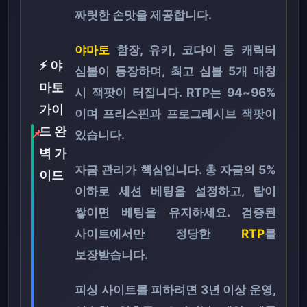
짜릿한 손맛을 제공합니다.
야마토
함장, 유키, 코다이 등 캐릭터
⚡ 야
심볼이 등장하며, 최고 심볼 5개 매칭
마토
시 잭팟이 터집니다. ​​RTP는 94~96%
가이
이며 프리스핀과 프로그레시브 잭팟이
드 완
있습니다.
벽 가
자금 관리가 핵심입니다. ​​총 자금의 5%
이드
이하로 세션 베팅을 설정하고, 탑이
쌓이면 베팅을 유지하세요. ​​검증된
사이트에서만 정당한
RTP
를
보장받습니다.
피싱 사이트를 피하려면 3년 이상 운영,