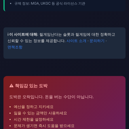
규제 정보: MGA, UKGC 등 공식 라이선스 기관
ℹ️ 이 사이트에 대해:
릴게임난다는 슬롯과 릴게임에 대한 정확하고
신뢰할 수 있는 정보를 제공합니다. ​
사이트 소개
·
문의하기
·
면책조항
⚠️ 책임감 있는 도박
도박은 오락입니다. ​돈을 버는 수단이 아닙니다.
예산을 정하고 지키세요
잃을 수 있는 금액만 사용하세요
시간 제한을 설정하세요
문제가 생기면 즉시 도움을 받으세요