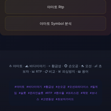
야마토 Rtp
야마토 Symbol 분석
⛵ 야마토 · 🌊 바다이야기 · ⭐ 황금성 · 🐵 손오공 · 🐬 오션 · 👶 초
보자 · 📊 RTP · 📋 비교 · 🚨 피싱방지 · 📖 용어
#야마토
#바다이야기
#황금성
#손오공
#오션파라다이스
#릴게
임
#슬롯
#온라인슬롯
#RTP
#환수율
#프리스핀
#잭팟
#보너
스
#고변동성
#초보자가이드