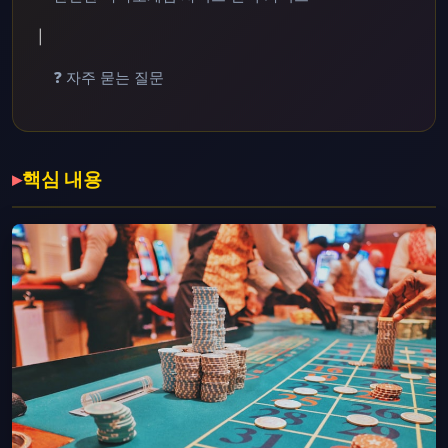
|
❓ 자주 묻는 질문
핵심 내용