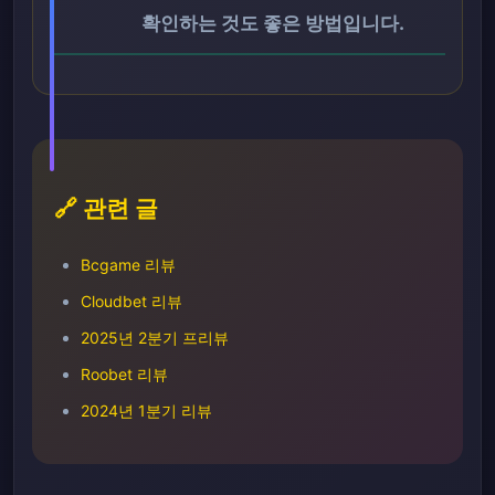
확인하는 것도 좋은 방법입니다.
🔗 관련 글
Bcgame 리뷰
Cloudbet 리뷰
2025년 2분기 프리뷰
Roobet 리뷰
2024년 1분기 리뷰