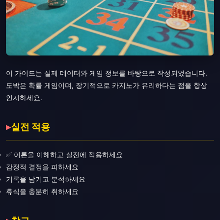
이 가이드는 실제 데이터와 게임 정보를 바탕으로 작성되었습니다.
도박은 확률 게임이며, 장기적으로 카지노가 유리하다는 점을 항상
인지하세요.
실전 적용
✅ 이론을 이해하고 실전에 적용하세요
감정적 결정을 피하세요
기록을 남기고 분석하세요
휴식을 충분히 취하세요