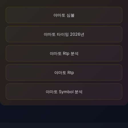
야마토 심볼
야마토 타이밍 2026년
야마토 Rtp 분석
야마토 Rtp
야마토 Symbol 분석