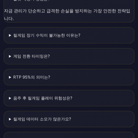
자금 관리가 단순하고 급격한 손실을 방지하는 가장 안전한 전략입
니다.
릴게임 장기 수익이 불가능한 이유는?
게임 전환 타이밍은?
RTP 95%의 의미는?
음주 후 릴게임 플레이 위험성은?
릴게임 데이터 소모가 많은가요?