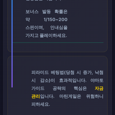
보너스 발동 확률은
약 1/150~200
스핀이며, 인내심을
가지고 플레이하세요.
​피라미드 베팅법(당첨 시 증가, 낙첨
시 감소)이 효과적입니다. 야마토
가이드 공략의 핵심은
자금
관리
입니다. ​마틴게일은 위험하니
피하세요.