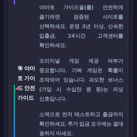
야마토 가이드을(를) 안전하게
즐기려면 검증된 사이트를
선택하세요. ​​운영 3년 이상, 신속한
입출금, 24시간 고객센터를
확인하세요.
오리지널 게임 제공 여부가
🎯 야마
중요합니다. 가짜 게임은 확률이
토 가이
조작되어 있습니다. 과도한 보너스
드 안전
(가입 시 수십만 원 등)는 피싱
가이드
신호입니다.
소액으로 먼저 테스트하고 출금까지
확인하세요. 추가 입금 요구에는 절대
응하지 마세요.