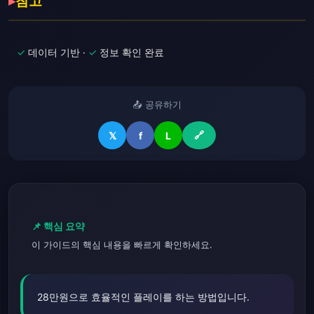
참고
✓
데이터 기반 ·
✓
정보 확인 완료
📤 공유하기
𝕏
f
L
🔗
📌 핵심 요약
이 가이드의 핵심 내용을 빠르게 확인하세요.
28만원으로 효율적인 플레이를 하는 방법입니다.