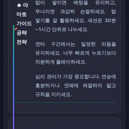
​​탑이 쌓이면 베팅을 유지하고,
🔥 야
무너지면 과감히 손절하세요. 탑
마토
쌓기를 잘 활용하세요. 세션은 30분
가이드
~1시간 단위로 나누세요.
공략
전략
연타 구간에서는 일정한 리듬을
유지하세요. 너무 빠르게 누르기보다
차분하게 플레이하세요.
심리 관리가 가장 중요합니다. 연승에
흥분하거나 연패에 좌절하지 말고
규칙을 지키세요.