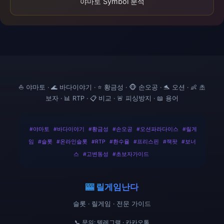
야마토 Symbol 분석
⛵ 야마토 · 🌊 바다이야기 · ⭐ 황금성 · 🐵 손오공 · 🐬 오션 · 👶 초
보자 · 📊 RTP · 📋 비교 · 🚨 피싱방지 · 📖 용어
#야마토
#바다이야기
#황금성
#손오공
#오션파라다이스
#릴게
임
#슬롯
#온라인슬롯
#RTP
#환수율
#프리스핀
#잭팟
#보너
스
#고변동성
#초보자가이드
🎰 릴게임난다
슬롯 · 릴게임 · 전문 가이드
📞 문의: 텔레그램 · 카카오톡