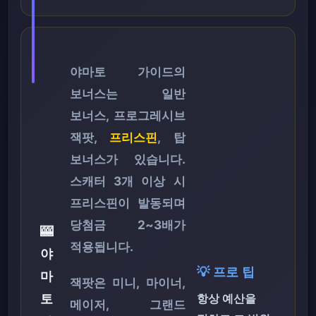
야마토 가이드의
보너스는 일반
보너스, 프로그레시브
잭팟,
프리스핀
, 탑
보너스가 있습니다.
스캐터 3개 이상 시
프리스핀이 발동되며
당첨금 2~3배가
🎰
적용됩니다.
야
💡 프로 팁
마
잭팟은 미니, 마이너,
토
항상 예산을
메이저, 그랜드