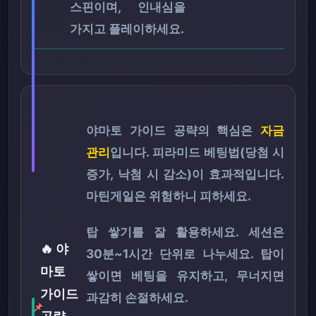
스핀이며, 인내심을
가지고 플레이하세요.
야마토 가이드 공략의 핵심은
자금
관리
입니다. ​피라미드 베팅법(당첨 시
증가, 낙첨 시 감소)이 효과적입니다.
마틴게일은 위험하니 피하세요.
탑 쌓기를 잘 활용하세요. ​​세션은
🔥 야
30분~1시간 단위로 나누세요. 탑이
마토
쌓이면 베팅을 유지하고, 무너지면
가이드
과감히 손절하세요.