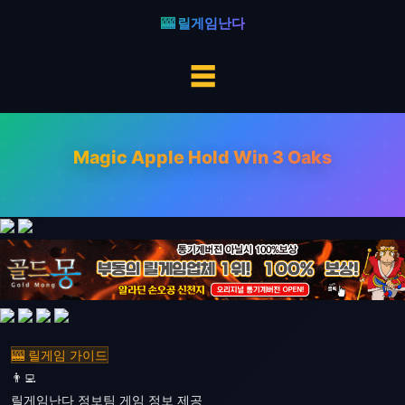
🎰 릴게임난다
☰
Magic Apple Hold Win 3 Oaks
🎰 릴게임 가이드
👨‍💻
릴게임난다 정보팀
게임 정보 제공