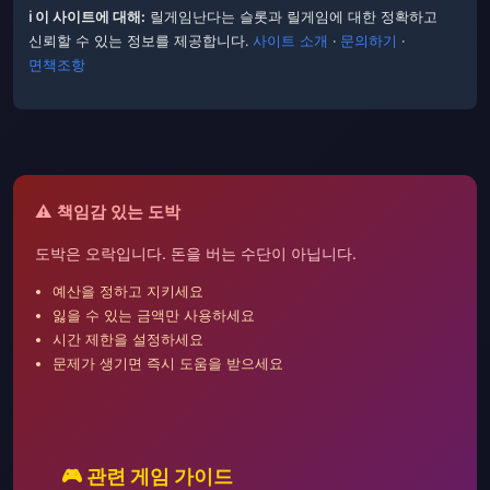
ℹ️ 이 사이트에 대해:
릴게임난다는 슬롯과 릴게임에 대한 정확하고
신뢰할 수 있는 정보를 제공합니다. ​
사이트 소개
·
문의하기
·
면책조항
⚠️ 책임감 있는 도박
도박은 오락입니다. ​​돈을 버는 수단이 아닙니다.
예산을 정하고 지키세요
잃을 수 있는 금액만 사용하세요
시간 제한을 설정하세요
문제가 생기면 즉시 도움을 받으세요
🎮 관련 게임 가이드