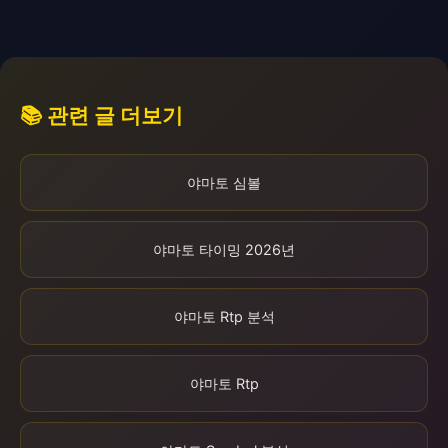
📚 관련 글 더보기
야마토 심볼
야마토 타이밍 2026년
야마토 Rtp 분석
야마토 Rtp