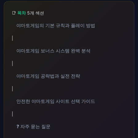
📑
목차
5개 섹션
야마토게임의 기본 규칙과 플레이 방법
|
야마토게임 보너스 시스템 완벽 분석
|
야마토게임 공략법과 실전 전략
|
안전한 야마토게임 사이트 선택 가이드
|
❓ 자주 묻는 질문