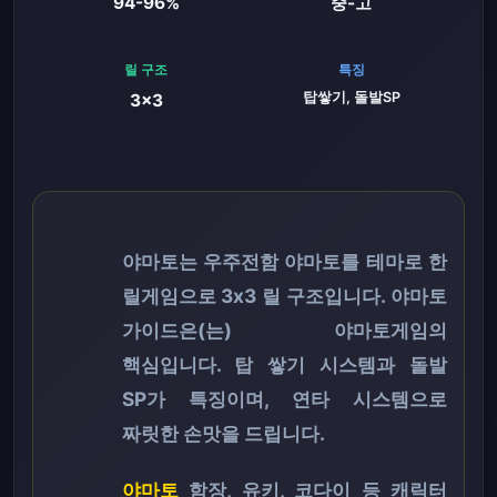
94-96%
중-고
릴 구조
특징
탑쌓기, 돌발SP
3x3
​​야마토는 우주전함
야마토
를 테마로 한
릴게임으로 3x3 릴 구조입니다. 야마토
가이드은(는) 야마토게임의
핵심입니다. ​​탑 쌓기 시스템과 돌발
SP가 특징이며, 연타 시스템으로
짜릿한 손맛을 드립니다.
야마토
함장, 유키, 코다이 등 캐릭터