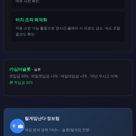
여부 사전 확인.
터치 조작 최적화
자동 스핀 기능 활용으로 장시간 플레이 시 피로도 감소. 속도 조절
옵션도 확인.
카심바슬롯
- 슬롯
첫입금 20% · 매일첫입금 +5% · 매일재입금 +5% · 10년 무사고 이력.
🎁 첫입금 20%
릴게임난다 정보팀
👨‍💼
게임 분석 경력 10년+ · 슬롯/릴게임 전문