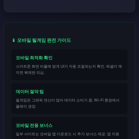
📱 모바일 릴게임 완전 가이드
모바일 최적화 확인
스마트폰 화면 비율에 맞게 UI가 자동 조절되는지 확인. 픽셀이 깨
지면 복제판 의심.
데이터 절약 팁
릴게임은 그래픽 연산이 많아 데이터 소비가 큼. Wi-Fi 환경에서
플레이 권장.
모바일 전용 보너스
일부 사이트는 모바일 앱 다운로드 시 추가 보너스 제공. 앱 지원