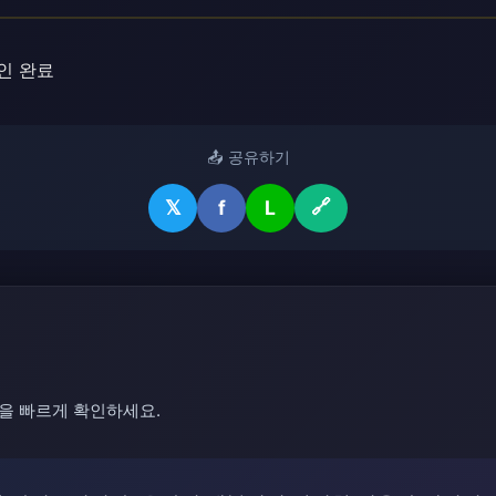
인 완료
📤 공유하기
𝕏
f
L
🔗
을 빠르게 확인하세요.