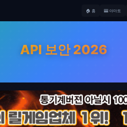
🏠 홈
🎰 야마토
API 보안 2026