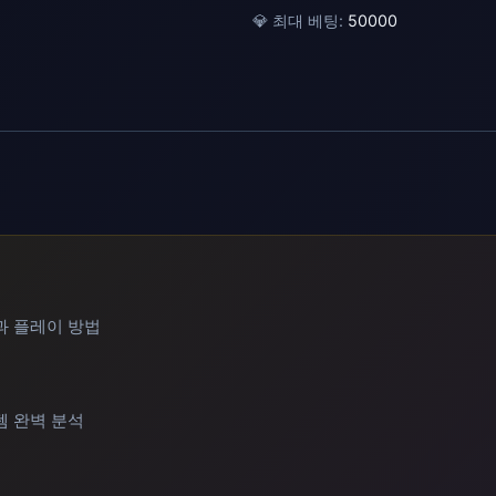
💎 최대 베팅:
50000
과 플레이 방법
 완벽 분석