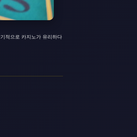
 장기적으로 카지노가 유리하다