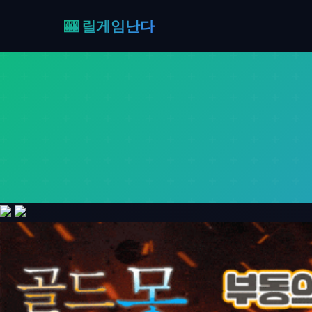
🎰 릴게임난다