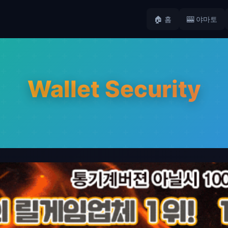
🏠 홈
🎰 야마토
Wallet Security