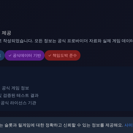
 제공
 작성되었습니다. ​모든 정보는 공식 프로바이더 자료와 실제 게임 데이
토
✓ 공식데이터 기반
✓ 책임도박 준수
더 공식 게임 정보
및 검증된 테스트 결과
 등 공식 라이선스 기관
 슬롯과 릴게임에 대한 정확하고 신뢰할 수 있는 정보를 제공해요.
사이