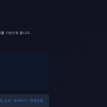
터를 기반으로 합니다.
트 소개
·
문의하기
·
면책조항