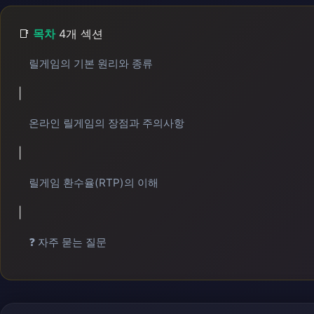
📑
목차
4개 섹션
릴게임의 기본 원리와 종류
|
온라인 릴게임의 장점과 주의사항
|
릴게임 환수율(RTP)의 이해
|
❓ 자주 묻는 질문