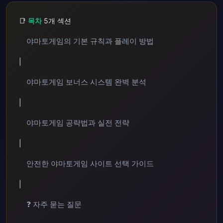
📑
목차
5개 섹션
야마토게임의 기본 규칙과 플레이 방법
|
야마토게임 보너스 시스템 완벽 분석
|
야마토게임 공략법과 실전 전략
|
안전한 야마토게임 사이트 선택 가이드
|
❓ 자주 묻는 질문