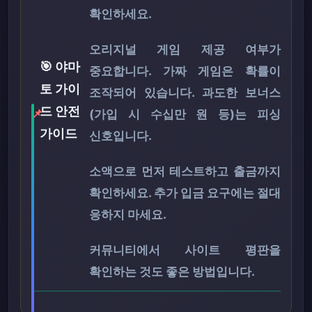
확인하세요.
오리지널 게임 제공 여부가
🎯 야마
중요합니다. 가짜 게임은 확률이
토 가이
조작되어 있습니다. 과도한 보너스
드 안전
(가입 시 수십만 원 등)는 피싱
가이드
신호입니다.
소액으로 먼저 테스트하고 출금까지
확인하세요. ​​추가 입금 요구에는 절대
응하지 마세요.
커뮤니티에서 사이트 평판을
확인하는 것도 좋은 방법입니다.