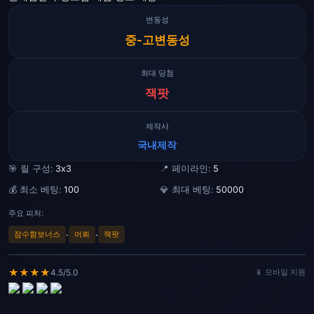
변동성
중-고변동성
최대 당첨
잭팟
제작사
국내제작
🎯 릴 구성:
3x3
📍 페이라인:
5
💰 최소 베팅:
100
💎 최대 베팅:
50000
주요 피처:
·
·
잠수함보너스
어뢰
잭팟
★★★★
4.5/5.0
📱 모바일 지원