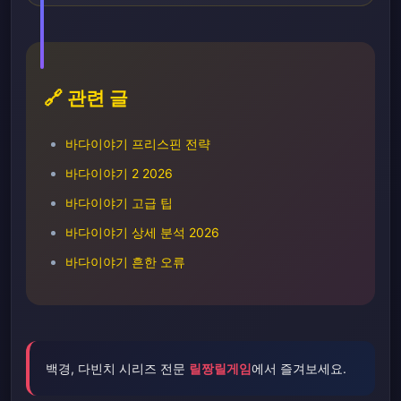
🔗 관련 글
바다이야기 프리스핀 전략
바다이야기 2 2026
바다이야기 고급 팁
바다이야기 상세 분석 2026
바다이야기 흔한 오류
백경, 다빈치 시리즈 전문
릴짱릴게임
에서 즐겨보세요.