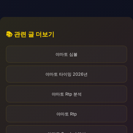
📚 관련 글 더보기
야마토 심볼
야마토 타이밍 2026년
야마토 Rtp 분석
야마토 Rtp