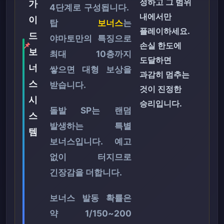
정하고 그 범위
가
4단계로 구성됩니다. ​​
내에서만
이
탑
보너스
는
플레이하세요. ​
드
야마토만의 특징으로
손실 한도에
보
최대 10층까지
도달하면
너
쌓으면 대형 보상을
과감히 멈추는
스
받습니다.
것이 진정한
시
승리입니다.
돌발 SP는 랜덤
스
발생하는 특별
템
보너스입니다. 예고
없이 터지므로
긴장감을 더합니다.
보너스 발동 확률은
약 1/150~200