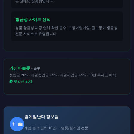
은 고배당 집중형입니다.
황금성 사이트 선택
정품 황금성 제공 업체 확인 필수. 오징어릴게임, 골드몽이 황금성
전문 사이트로 유명합니다.
카심바슬롯
- 슬롯
첫입금 20% · 매일첫입금 +5% · 매일재입금 +5% · 10년 무사고 이력.
🎁 첫입금 20%
릴게임난다 정보팀
👨‍💼
게임 분석 경력 10년+ · 슬롯/릴게임 전문