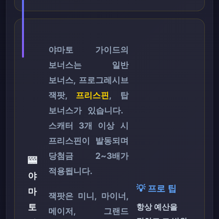
야마토 가이드의
보너스는 일반
보너스, 프로그레시브
잭팟,
프리스핀
, 탑
보너스가 있습니다. ​
스캐터 3개 이상 시
프리스핀이 발동되며
당첨금 2~3배가
🎰
적용됩니다.
야
💡 프로 팁
마
잭팟은 미니, 마이너,
토
항상 예산을
메이저, 그랜드