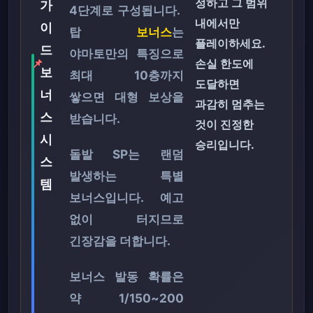
정하고 그 범위
가
4단계로 구성됩니다. ​​
내에서만
이
탑
보너스
는
플레이하세요. ​​
드
야마토만의 특징으로
손실 한도에
보
최대 10층까지
도달하면
너
쌓으면 대형 보상을
과감히 멈추는
스
받습니다.
것이 진정한
시
승리입니다.
돌발 SP는 랜덤
스
발생하는 특별
템
보너스입니다. 예고
없이 터지므로
긴장감을 더합니다.
보너스 발동 확률은
약 1/150~200