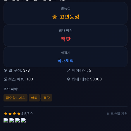
변동성
중-고변동성
최대 당첨
잭팟
제작사
국내제작
🎯 릴 구성:
3x3
📍 페이라인:
5
💰 최소 베팅:
100
💎 최대 베팅:
50000
주요 피처:
·
·
잠수함보너스
어뢰
잭팟
★★★★
4.5/5.0
📱 모바일 지원