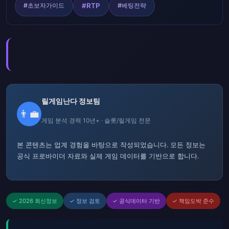
#초보자가이드
#RTP
#베팅전략
릴게임난다 정보팀
👨‍💼
게임 분석 경력 10년+ · 슬롯/릴게임 전문
본 콘텐츠는 업계 경험을 바탕으로 작성되었습니다. ​모든 정보는
공식 프로바이더 자료와 실제 게임 데이터를 기반으로 합니다.
✓ 2026 최신정보
✓ 정보 검토
✓ 공식데이터 기반
✓ 책임도박 준수