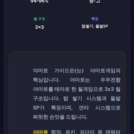
94-96%
중-고
릴 구조
특징
탑쌓기, 돌발SP
3x3
야마토 가이드은(는) 야마토게임의
핵심입니다. ​야마토는 우주전함
야마토
를 테마로 한 릴게임으로 3x3 릴
구조입니다. ​​탑 쌓기 시스템과 돌발
SP가 특징이며, 연타 시스템으로
짜릿한 손맛을 드립니다.
야마토
함장, 유키, 코다이 등 캐릭터