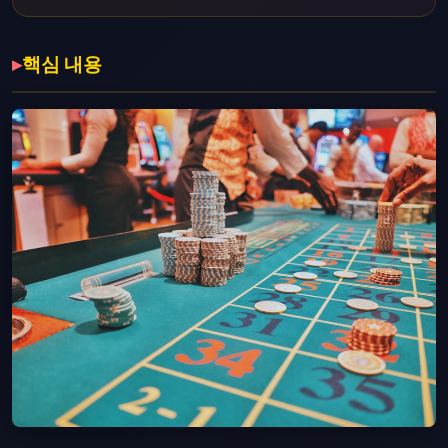
핵심 내용