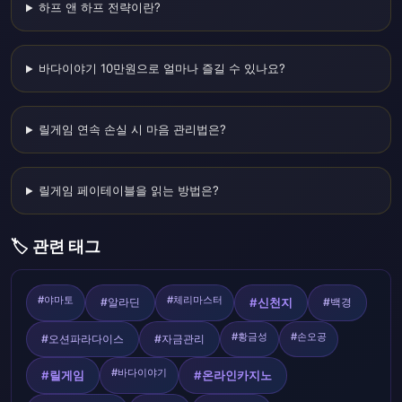
하프 앤 하프 전략이란?
바다이야기 10만원으로 얼마나 즐길 수 있나요?
릴게임 연속 손실 시 마음 관리법은?
릴게임 페이테이블을 읽는 방법은?
🏷️ 관련 태그
#야마토
#체리마스터
#알라딘
#신천지
#백경
#황금성
#손오공
#오션파라다이스
#자금관리
#바다이야기
#릴게임
#온라인카지노