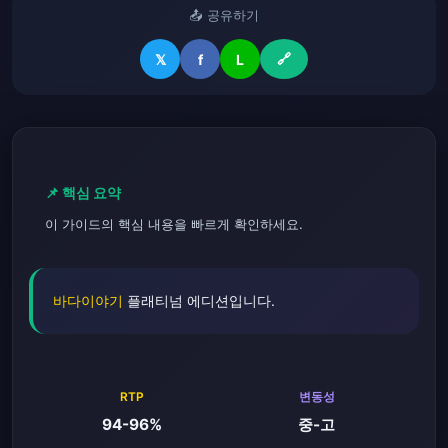
📤 공유하기
𝕏
f
L
🔗
📌 핵심 요약
이 가이드의 핵심 내용을 빠르게 확인하세요.
바다이야기
플래티넘 에디션입니다.
RTP
변동성
94-96%
중-고