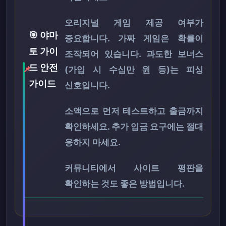
오리지널 게임 제공 여부가
🎯 야마
중요합니다. ​​가짜 게임은 확률이
토 가이
조작되어 있습니다. ​과도한 보너스
드 안전
(가입 시 수십만 원 등)는 피싱
가이드
신호입니다.
소액으로 먼저 테스트하고 출금까지
확인하세요. ​​추가 입금 요구에는 절대
응하지 마세요.
커뮤니티에서 사이트 평판을
확인하는 것도 좋은 방법입니다.