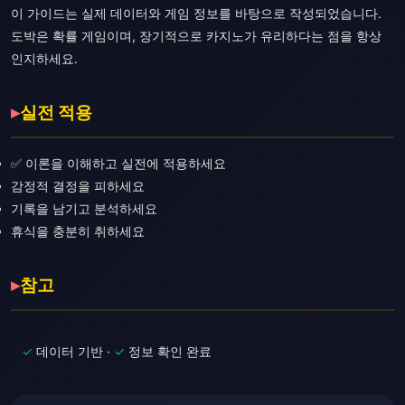
이 가이드는 실제 데이터와 게임 정보를 바탕으로 작성되었습니다.
도박은 확률 게임이며, 장기적으로 카지노가 유리하다는 점을 항상
인지하세요.
실전 적용
✅ 이론을 이해하고 실전에 적용하세요
감정적 결정을 피하세요
기록을 남기고 분석하세요
휴식을 충분히 취하세요
참고
✓
데이터 기반 ·
✓
정보 확인 완료