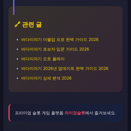
🔗 관련 글
바다이야기 더블업 프로 완벽 가이드 2026
바다이야기 초보자 입문 가이드 2026
바다이야기 오토 플레이
바다이야기 2026년 업데이트 완벽 가이드 2026
바다이야기 상세 분석 2026
프리미엄 슬롯 게임 플랫폼
라이징슬롯
에서 즐겨보세요.