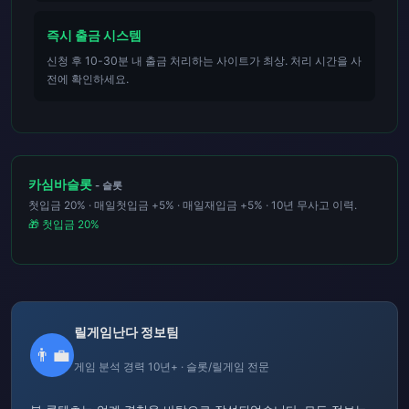
즉시 출금 시스템
신청 후 10-30분 내 출금 처리하는 사이트가 최상. 처리 시간을 사
전에 확인하세요.
카심바슬롯
- 슬롯
첫입금 20% · 매일첫입금 +5% · 매일재입금 +5% · 10년 무사고 이력.
🎁 첫입금 20%
릴게임난다 정보팀
👨‍💼
게임 분석 경력 10년+ · 슬롯/릴게임 전문