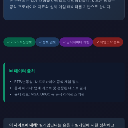
본 콘텐츠는 업계 경험을 바탕으로 작성되었습니다. ​​모든 정보는
공식 프로바이더 자료와 실제 게임 데이터를 기반으로 합니다.
✓ 2026 최신정보
✓ 정보 검토
✓ 공식데이터 기반
✓ 책임도박 준수
📊 데이터 출처
RTP/변동성: 각 프로바이더 공식 게임 정보
통계 데이터: 업계 리포트 및 검증된 테스트 결과
규제 정보: MGA, UKGC 등 공식 라이선스 기관
ℹ️ 이 사이트에 대해:
릴게임난다는 슬롯과 릴게임에 대한 정확하고