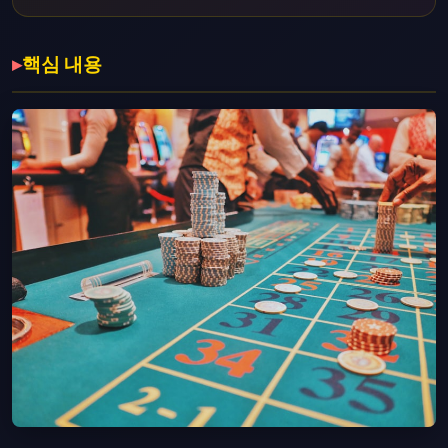
핵심 내용