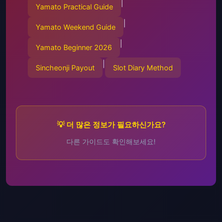
|
Yamato Practical Guide
|
Yamato Weekend Guide
|
Yamato Beginner 2026
|
Sincheonji Payout
Slot Diary Method
💡 더 많은 정보가 필요하신가요?
다른 가이드도 확인해보세요!