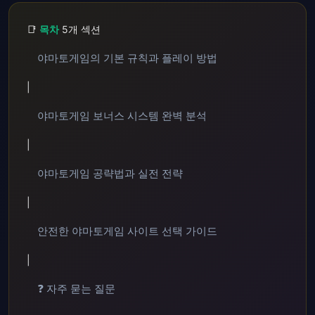
📑
목차
5개 섹션
야마토게임의 기본 규칙과 플레이 방법
|
야마토게임 보너스 시스템 완벽 분석
|
야마토게임 공략법과 실전 전략
|
안전한 야마토게임 사이트 선택 가이드
|
❓ 자주 묻는 질문