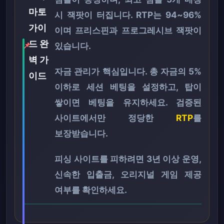
마토
시 잭팟이 터집니다. ​RTP는 94~96%
가이
이며 프리스핀과 프로그레시브 잭팟이
드 완
있습니다.
벽 가
자금 관리가 핵심입니다. 총 자금의 5%
이드
이하로 세션 베팅을 설정하고, 탑이
쌓이면 베팅을 유지하세요. ​​검증된
사이트에서만 정당한
RTP
를
보장받습니다.
피싱 사이트를 피하려면 3년 이상 운영,
신속한 입출금, 오리지널 게임 제공
여부를 확인하세요.