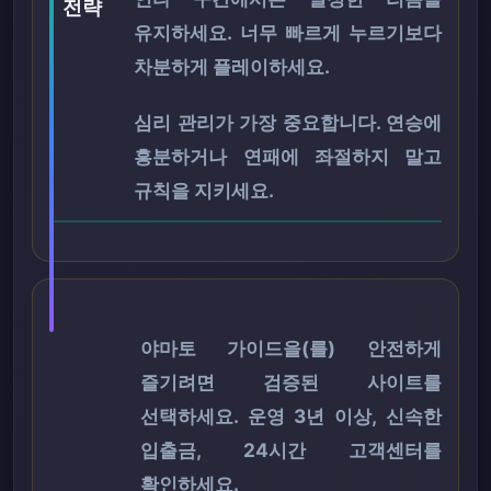
전략
유지하세요. ​​너무 빠르게 누르기보다
차분하게 플레이하세요.
심리 관리가 가장 중요합니다. ​​연승에
흥분하거나 연패에 좌절하지 말고
규칙을 지키세요.
야마토 가이드을(를) 안전하게
즐기려면 검증된 사이트를
선택하세요. ​운영 3년 이상, 신속한
입출금, 24시간 고객센터를
확인하세요.