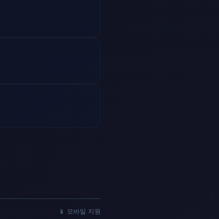
📱 모바일 지원