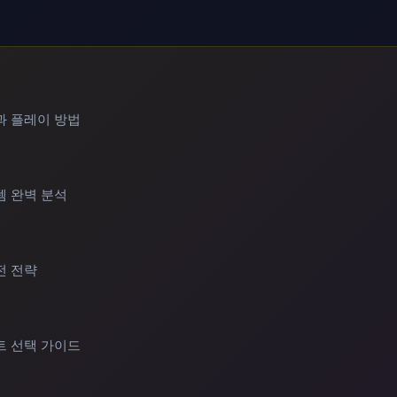
과 플레이 방법
 완벽 분석
전 전략
트 선택 가이드