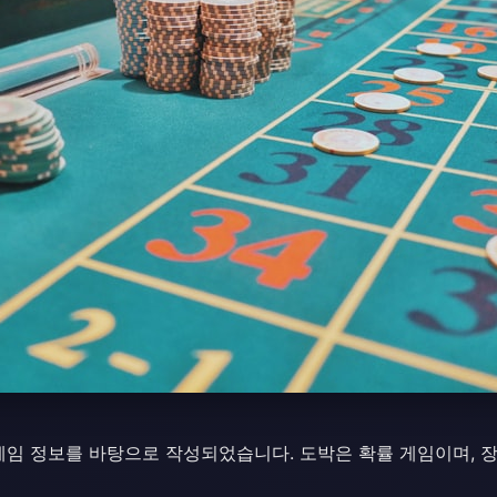
게임 정보를 바탕으로 작성되었습니다. ​​도박은 확률 게임이며,