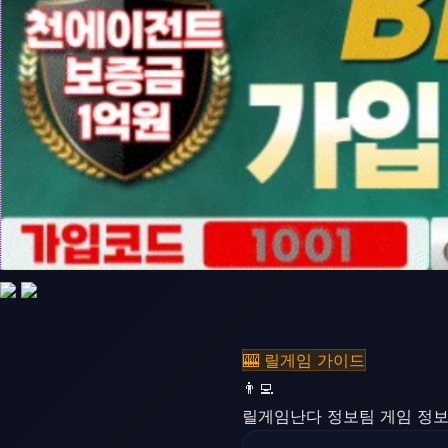
🎰 릴게임 가이드
👨‍💻
릴게임난다 정보팀
게임 정보