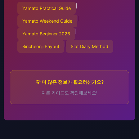
|
Yamato Practical Guide
|
Yamato Weekend Guide
|
Yamato Beginner 2026
|
Sincheonji Payout
Slot Diary Method
💡 더 많은 정보가 필요하신가요?
다른 가이드도 확인해보세요!