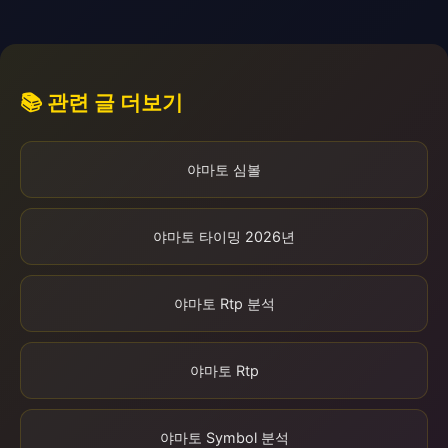
📚 관련 글 더보기
야마토 심볼
야마토 타이밍 2026년
야마토 Rtp 분석
야마토 Rtp
야마토 Symbol 분석