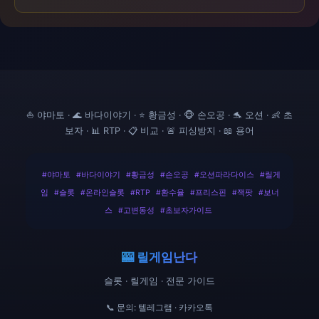
⛵ 야마토 · 🌊 바다이야기 · ⭐ 황금성 · 🐵 손오공 · 🐬 오션 · 👶 초
보자 · 📊 RTP · 📋 비교 · 🚨 피싱방지 · 📖 용어
#야마토
#바다이야기
#황금성
#손오공
#오션파라다이스
#릴게
임
#슬롯
#온라인슬롯
#RTP
#환수율
#프리스핀
#잭팟
#보너
스
#고변동성
#초보자가이드
🎰 릴게임난다
슬롯 · 릴게임 · 전문 가이드
📞 문의: 텔레그램 · 카카오톡