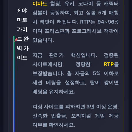
야마토
함장, 유키, 코다이 등 캐릭터
⚡ 야
심볼이 등장하며, 최고 심볼 5개 매칭
마토
시 잭팟이 터집니다. ​​RTP는 94~96%
가이
이며 프리스핀과 프로그레시브 잭팟이
드 완
있습니다.
벽 가
자금 관리가 핵심입니다. ​​검증된
이드
사이트에서만 정당한
RTP
를
보장받습니다. ​​총 자금의 5% 이하로
세션 베팅을 설정하고, 탑이 쌓이면
베팅을 유지하세요.
피싱 사이트를 피하려면 3년 이상 운영,
신속한 입출금, 오리지널 게임 제공
여부를 확인하세요.