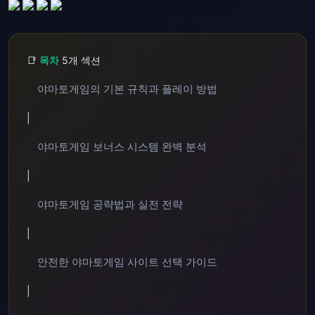
📑
목차
5개 섹션
야마토게임의 기본 규칙과 플레이 방법
|
야마토게임 보너스 시스템 완벽 분석
|
야마토게임 공략법과 실전 전략
|
안전한 야마토게임 사이트 선택 가이드
|