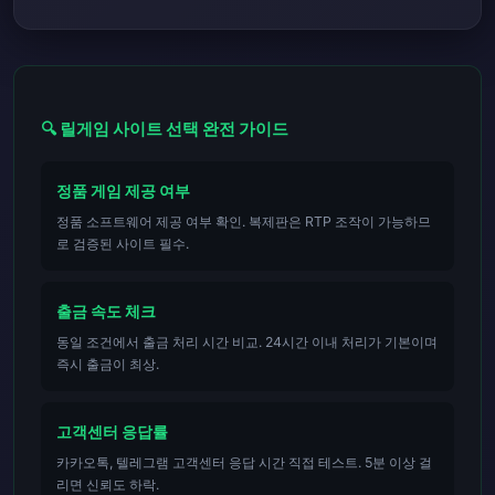
🔍 릴게임 사이트 선택 완전 가이드
정품 게임 제공 여부
정품 소프트웨어 제공 여부 확인. 복제판은 RTP 조작이 가능하므
로 검증된 사이트 필수.
출금 속도 체크
동일 조건에서 출금 처리 시간 비교. 24시간 이내 처리가 기본이며
즉시 출금이 최상.
고객센터 응답률
카카오톡, 텔레그램 고객센터 응답 시간 직접 테스트. 5분 이상 걸
리면 신뢰도 하락.