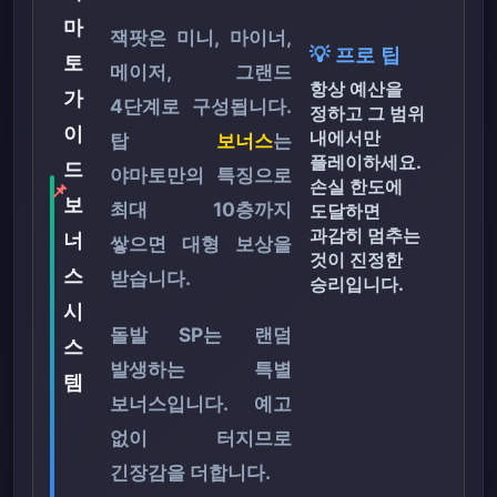
마
잭팟은 미니, 마이너,
💡 프로 팁
토
메이저, 그랜드
항상 예산을
가
4단계로 구성됩니다.
정하고 그 범위
이
내에서만
탑
보너스
는
플레이하세요. ​
드
야마토만의 특징으로
손실 한도에
보
최대 10층까지
도달하면
과감히 멈추는
너
쌓으면 대형 보상을
것이 진정한
스
받습니다.
승리입니다.
시
돌발 SP는 랜덤
스
발생하는 특별
템
보너스입니다. 예고
없이 터지므로
긴장감을 더합니다.