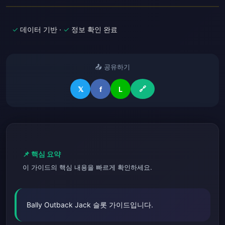
✓
데이터 기반 ·
✓
정보 확인 완료
📤 공유하기
𝕏
f
L
🔗
📌 핵심 요약
이 가이드의 핵심 내용을 빠르게 확인하세요.
Bally Outback Jack 슬롯 가이드입니다.