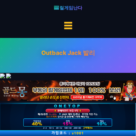
🎰 릴게임난다
☰
Outback Jack 발리