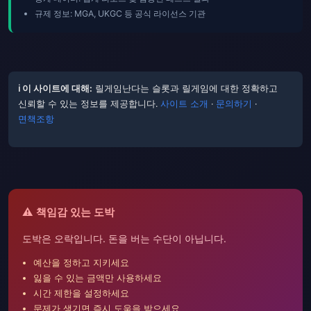
규제 정보: MGA, UKGC 등 공식 라이선스 기관
ℹ️ 이 사이트에 대해:
릴게임난다는 슬롯과 릴게임에 대한 정확하고
신뢰할 수 있는 정보를 제공합니다.
사이트 소개
·
문의하기
·
면책조항
⚠️ 책임감 있는 도박
도박은 오락입니다. ​​돈을 버는 수단이 아닙니다.
예산을 정하고 지키세요
잃을 수 있는 금액만 사용하세요
시간 제한을 설정하세요
문제가 생기면 즉시 도움을 받으세요