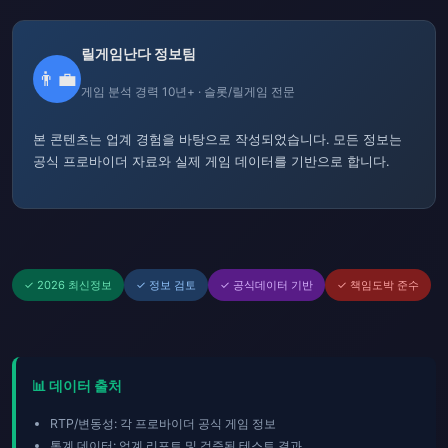
릴게임난다 정보팀
👨‍💼
게임 분석 경력 10년+ · 슬롯/릴게임 전문
본 콘텐츠는 업계 경험을 바탕으로 작성되었습니다. 모든 정보는
공식 프로바이더 자료와 실제 게임 데이터를 기반으로 합니다.
✓ 2026 최신정보
✓ 정보 검토
✓ 공식데이터 기반
✓ 책임도박 준수
📊 데이터 출처
RTP/변동성: 각 프로바이더 공식 게임 정보
통계 데이터: 업계 리포트 및 검증된 테스트 결과