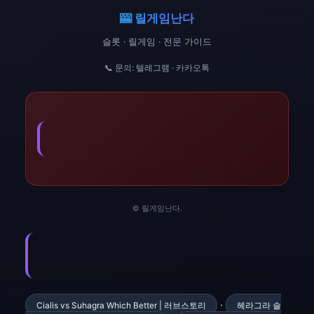
🎰 릴게임난다
슬롯 · 릴게임 · 전문 가이드
📞 문의: 텔레그램 · 카카오톡
© 릴게임난다.
·
Cialis vs Suhagra Which Better | 러브스토리
헤라그라 솔