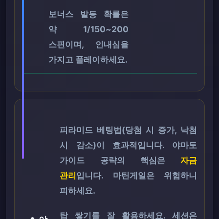
보너스 발동 확률은
약 1/150~200
스핀이며, 인내심을
가지고 플레이하세요.
피라미드 베팅법(당첨 시 증가, 낙첨
시 감소)이 효과적입니다. 야마토
가이드 공략의 핵심은
자금
관리
입니다. ​​마틴게일은 위험하니
피하세요.
탑 쌓기를 잘 활용하세요. 세션은