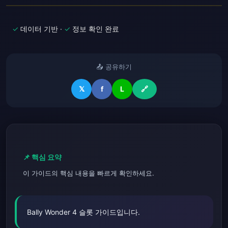
✓
데이터 기반 ·
✓
정보 확인 완료
📤 공유하기
𝕏
f
L
🔗
📌 핵심 요약
이 가이드의 핵심 내용을 빠르게 확인하세요.
Bally Wonder 4 슬롯 가이드입니다.