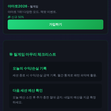
야마토2026
- 릴게임
야마토 1위! 다양한 모드. 잭팟 이벤트.
🎁 신규 50%
가입하기
🎯 릴게임 마무리 체크리스트
오늘의 수익/손실 기록
세션 종료 시 수익/손실 금액 기록. 월간 통계로 패턴 파악에 활용.
다음 세션 예산 확인
오늘 예산 소진 후 추가 충전 절대 금지. 내일의 예산을 지금 확정
하세요.