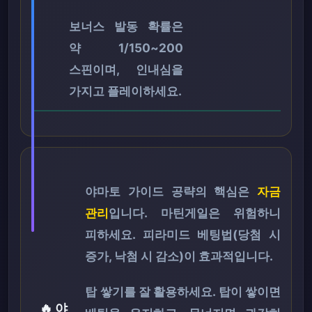
보너스 발동 확률은
약 1/150~200
스핀이며, 인내심을
가지고 플레이하세요.
야마토 가이드 공략의 핵심은
자금
관리
입니다. 마틴게일은 위험하니
피하세요. ​​피라미드 베팅법(당첨 시
증가, 낙첨 시 감소)이 효과적입니다.
탑 쌓기를 잘 활용하세요. 탑이 쌓이면
🔥 야