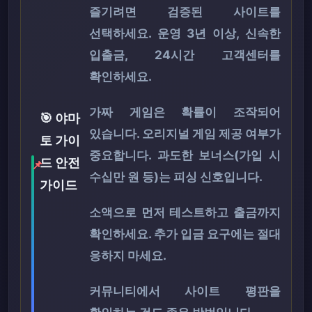
즐기려면 검증된 사이트를
선택하세요. ​​운영 3년 이상, 신속한
입출금, 24시간 고객센터를
확인하세요.
가짜 게임은 확률이 조작되어
🎯 야마
있습니다. 오리지널 게임 제공 여부가
토 가이
중요합니다. 과도한 보너스(가입 시
드 안전
수십만 원 등)는 피싱 신호입니다.
가이드
소액으로 먼저 테스트하고 출금까지
확인하세요. ​추가 입금 요구에는 절대
응하지 마세요.
커뮤니티에서 사이트 평판을