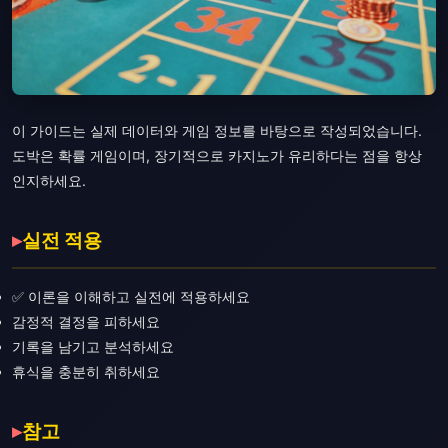
이 가이드는 실제 데이터와 게임 정보를 바탕으로 작성되었습니다. ​
도박은 확률 게임이며, 장기적으로 카지노가 유리하다는 점을 항상
인지하세요.
실전 적용
✅ 이론을 이해하고 실전에 적용하세요
감정적 결정을 피하세요
기록을 남기고 분석하세요
휴식을 충분히 취하세요
참고