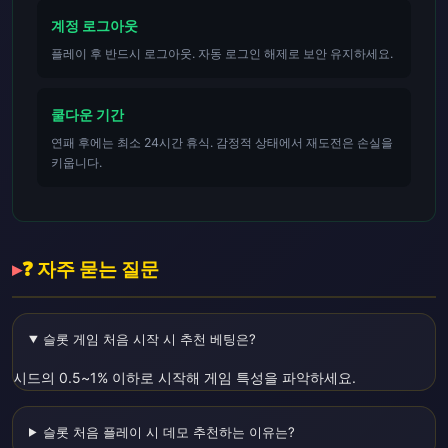
계정 로그아웃
플레이 후 반드시 로그아웃. 자동 로그인 해제로 보안 유지하세요.
쿨다운 기간
연패 후에는 최소 24시간 휴식. 감정적 상태에서 재도전은 손실을
키웁니다.
❓ 자주 묻는 질문
슬롯 게임 처음 시작 시 추천 베팅은?
시드의 0.5~1% 이하로 시작해 게임 특성을 파악하세요.
슬롯 처음 플레이 시 데모 추천하는 이유는?