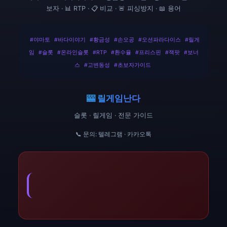
보자 · 📊 RTP · 📋 비교 · 🚨 피싱방지 · 📖 용어
#야마토
#바다이야기
#황금성
#손오공
#오션파라다이스
#릴게
임
#슬롯
#온라인슬롯
#RTP
#환수율
#프리스핀
#잭팟
#보너
스
#고변동성
#초보자가이드
🎰 릴게임난다
슬롯 · 릴게임 · 전문 가이드
📞 문의: 텔레그램 · 카카오톡