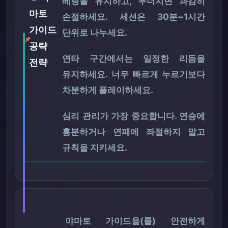
베팅을 유지하고, 무너지면 과감히
마토
손절하세요. ​​세션은 30분~1시간
가이드
단위로 나누세요.
공략
연타 구간에서는 일정한 리듬을
전략
유지하세요. 너무 빠르게 누르기보다
차분하게 플레이하세요.
심리 관리가 가장 중요합니다. ​​연승에
흥분하거나 연패에 좌절하지 말고
규칙을 지키세요.
야마토 가이드을(를) 안전하게