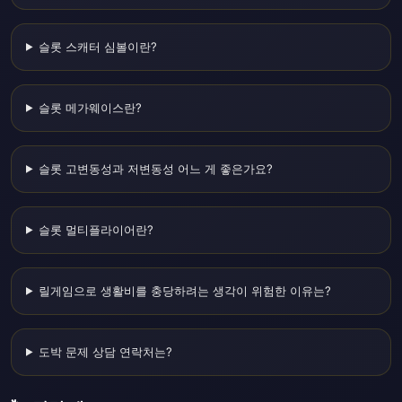
슬롯 스캐터 심볼이란?
슬롯 메가웨이스란?
슬롯 고변동성과 저변동성 어느 게 좋은가요?
슬롯 멀티플라이어란?
릴게임으로 생활비를 충당하려는 생각이 위험한 이유는?
도박 문제 상담 연락처는?