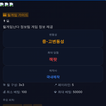
🎰 릴게임 가이드
👨‍💻
릴게임난다 정보팀
게임 정보 제공
변동성
중-고변동성
최대 당첨
잭팟
제작사
국내제작
🎯 릴 구성:
3x3
📍 페이라인:
5
💰 최소 베팅:
100
💎 최대 베팅:
50000
주요 피처: