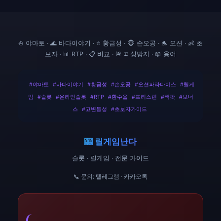
⛵ 야마토 · 🌊 바다이야기 · ⭐ 황금성 · 🐵 손오공 · 🐬 오션 · 👶 초
보자 · 📊 RTP · 📋 비교 · 🚨 피싱방지 · 📖 용어
#야마토
#바다이야기
#황금성
#손오공
#오션파라다이스
#릴게
임
#슬롯
#온라인슬롯
#RTP
#환수율
#프리스핀
#잭팟
#보너
스
#고변동성
#초보자가이드
🎰 릴게임난다
슬롯 · 릴게임 · 전문 가이드
📞 문의: 텔레그램 · 카카오톡