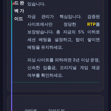
드 완
있습니다.
벽 가
자금 관리가 핵심입니다. ​​검증된
이드
사이트에서만 정당한
RTP
를
보장받습니다. ​총 자금의 5% 이하로
세션 베팅을 설정하고, 탑이 쌓이면
베팅을 유지하세요.
피싱 사이트를 피하려면 3년 이상 운영,
신속한 입출금, 오리지널 게임 제공
여부를 확인하세요.
야마토 가이드의