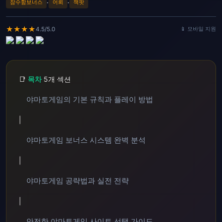
·
·
잠수함보너스
어뢰
잭팟
★★★★
4.5/5.0
📱 모바일 지원
📑
목차
5개 섹션
야마토게임의 기본 규칙과 플레이 방법
|
야마토게임 보너스 시스템 완벽 분석
|
야마토게임 공략법과 실전 전략
|
안전한 야마토게임 사이트 선택 가이드