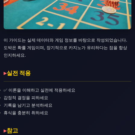
이 가이드는 실제 데이터와 게임 정보를 바탕으로 작성되었습니다. ​​
도박은 확률 게임이며, 장기적으로 카지노가 유리하다는 점을 항상
인지하세요.
실전 적용
✅ 이론을 이해하고 실전에 적용하세요
감정적 결정을 피하세요
기록을 남기고 분석하세요
휴식을 충분히 취하세요
참고