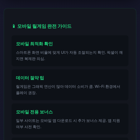
📱 모바일 릴게임 완전 가이드
모바일 최적화 확인
스마트폰 화면 비율에 맞게 UI가 자동 조절되는지 확인. 픽셀이 깨
지면 복제판 의심.
데이터 절약 팁
릴게임은 그래픽 연산이 많아 데이터 소비가 큼. Wi-Fi 환경에서
플레이 권장.
모바일 전용 보너스
일부 사이트는 모바일 앱 다운로드 시 추가 보너스 제공. 앱 지원
여부 사전 확인.