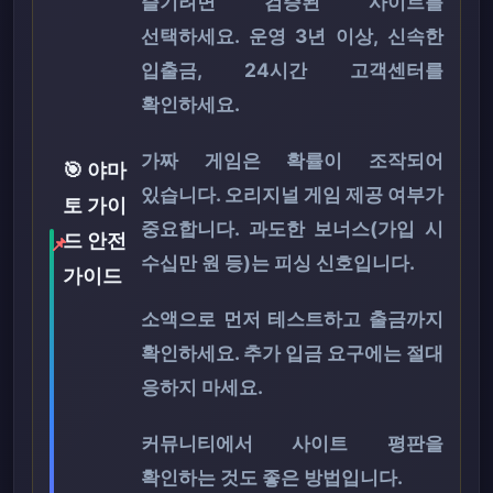
즐기려면 검증된 사이트를
선택하세요. 운영 3년 이상, 신속한
입출금, 24시간 고객센터를
확인하세요.
가짜 게임은 확률이 조작되어
🎯 야마
있습니다. 오리지널 게임 제공 여부가
토 가이
중요합니다. ​과도한 보너스(가입 시
드 안전
수십만 원 등)는 피싱 신호입니다.
가이드
소액으로 먼저 테스트하고 출금까지
확인하세요. ​추가 입금 요구에는 절대
응하지 마세요.
커뮤니티에서 사이트 평판을
확인하는 것도 좋은 방법입니다.