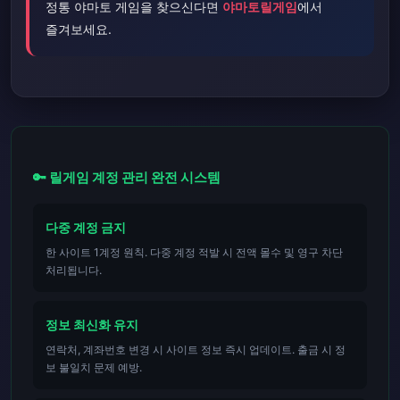
정통 야마토 게임을 찾으신다면
야마토릴게임
에서
즐겨보세요.
🔑 릴게임 계정 관리 완전 시스템
다중 계정 금지
한 사이트 1계정 원칙. 다중 계정 적발 시 전액 몰수 및 영구 차단
처리됩니다.
정보 최신화 유지
연락처, 계좌번호 변경 시 사이트 정보 즉시 업데이트. 출금 시 정
보 불일치 문제 예방.