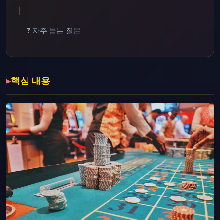
|
❓ 자주 묻는 질문
핵심 내용