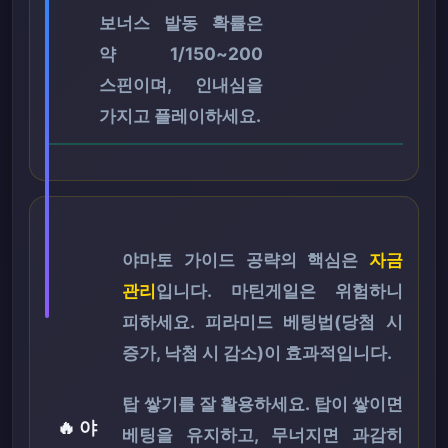
보너스 발동 확률은
약 1/150~200
스핀이며, 인내심을
가지고 플레이하세요.
야마토 가이드 공략의 핵심은
자금
관리
입니다. ​​마틴게일은 위험하니
피하세요. ​피라미드 베팅법(당첨 시
증가, 낙첨 시 감소)이 효과적입니다.
탑 쌓기를 잘 활용하세요. ​탑이 쌓이면
🔥 야
베팅을 유지하고, 무너지면 과감히