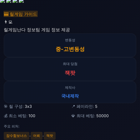
🎰 릴게임 가이드
👨‍💻
릴게임난다 정보팀
게임 정보 제공
변동성
중-고변동성
최대 당첨
잭팟
제작사
국내제작
🎯 릴 구성:
3x3
📍 페이라인:
5
💰 최소 베팅:
100
💎 최대 베팅:
50000
주요 피처:
·
·
잠수함보너스
어뢰
잭팟