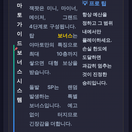
💡 프로 팁
마
잭팟은 미니, 마이너,
토
항상 예산을
메이저, 그랜드
정하고 그 범위
가
4단계로 구성됩니다. ​
내에서만
이
탑
보너스
는
플레이하세요. ​​
드
야마토만의 특징으로
손실 한도에
보
최대 10층까지
도달하면
너
쌓으면 대형 보상을
과감히 멈추는
스
받습니다.
것이 진정한
시
승리입니다.
돌발 SP는 랜덤
스
발생하는 특별
템
보너스입니다. 예고
없이 터지므로
긴장감을 더합니다.