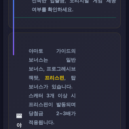
신속한 입출금, 오리지널 게임 제공
여부를 확인하세요.
야마토 가이드의
보너스는 일반
보너스, 프로그레시브
잭팟,
프리스핀
, 탑
보너스가 있습니다. ​​
스캐터 3개 이상 시
프리스핀이 발동되며
당첨금 2~3배가
🎰
적용됩니다.
야