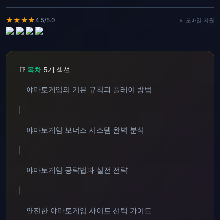
★★★★
4.5/5.0
📱 모바일 지원
📑
목차
5개 섹션
야마토게임의 기본 규칙과 플레이 방법
|
야마토게임 보너스 시스템 완벽 분석
|
야마토게임 공략법과 실전 전략
|
안전한 야마토게임 사이트 선택 가이드