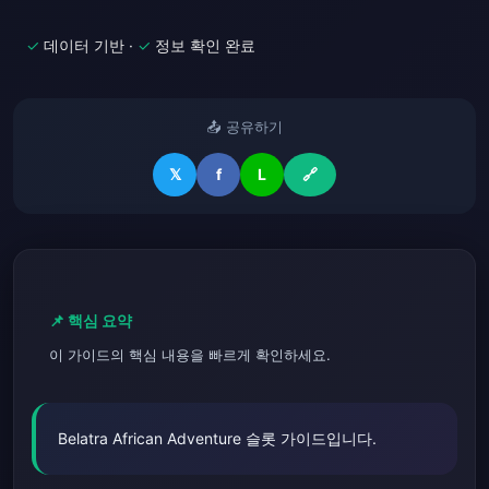
✓
데이터 기반 ·
✓
정보 확인 완료
📤 공유하기
𝕏
f
L
🔗
📌 핵심 요약
이 가이드의 핵심 내용을 빠르게 확인하세요.
Belatra African Adventure 슬롯 가이드입니다.