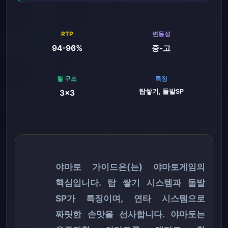
RTP
변동성
94-96%
중-고
릴 구조
특징
탑쌓기, 돌발SP
3x3
야마토 가이드은(는) 야마토게임의
핵심입니다. ​탑 쌓기 시스템과 돌발
SP가 특징이며, 연타 시스템으로
짜릿한 손맛을 선사합니다. 야마토는