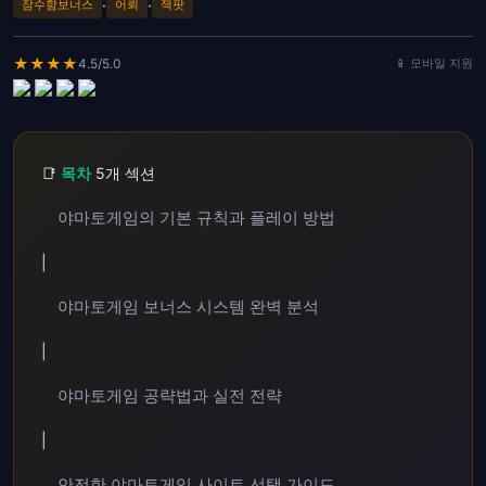
·
·
잠수함보너스
어뢰
잭팟
★★★★
4.5/5.0
📱 모바일 지원
📑
목차
5개 섹션
야마토게임의 기본 규칙과 플레이 방법
|
야마토게임 보너스 시스템 완벽 분석
|
야마토게임 공략법과 실전 전략
|
안전한 야마토게임 사이트 선택 가이드