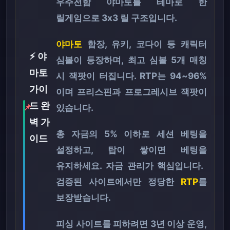
우주전함
야마토
를 테마로 한
릴게임으로 3x3 릴 구조입니다.
야마토
함장, 유키, 코다이 등 캐릭터
⚡ 야
심볼이 등장하며, 최고 심볼 5개 매칭
마토
시 잭팟이 터집니다. ​RTP는 94~96%
가이
이며 프리스핀과 프로그레시브 잭팟이
드 완
있습니다.
벽 가
총 자금의 5% 이하로 세션 베팅을
이드
설정하고, 탑이 쌓이면 베팅을
유지하세요. 자금 관리가 핵심입니다. ​​
검증된 사이트에서만 정당한
RTP
를
보장받습니다.
피싱 사이트를 피하려면 3년 이상 운영,