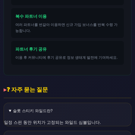
복수 파트너 이용
여러 파트너를 번갈아 이용하면 신규 가입 보너스를 반복 수령 가
능합니다.
파트너 후기 공유
이용 후 커뮤니티에 후기 공유로 정보 생태계 발전에 기여하세요.
❓ 자주 묻는 질문
슬롯 스티키 와일드란?
일정 스핀 동안 위치가 고정되는 와일드 심볼입니다.