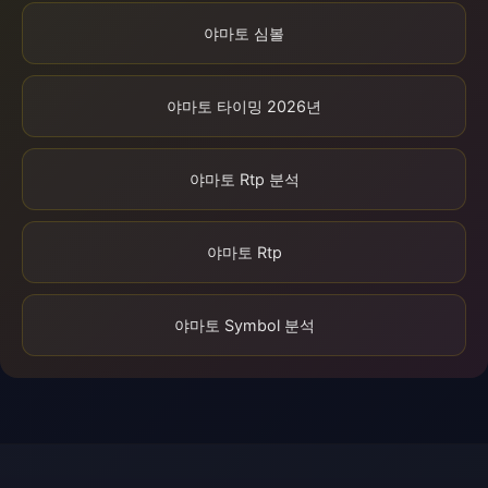
야마토 심볼
야마토 타이밍 2026년
야마토 Rtp 분석
야마토 Rtp
야마토 Symbol 분석