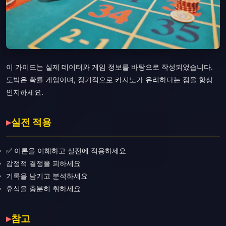
이 가이드는 실제 데이터와 게임 정보를 바탕으로 작성되었습니다. ​​
도박은 확률 게임이며, 장기적으로 카지노가 유리하다는 점을 항상
인지하세요.
실전 적용
✅ 이론을 이해하고 실전에 적용하세요
감정적 결정을 피하세요
기록을 남기고 분석하세요
휴식을 충분히 취하세요
참고