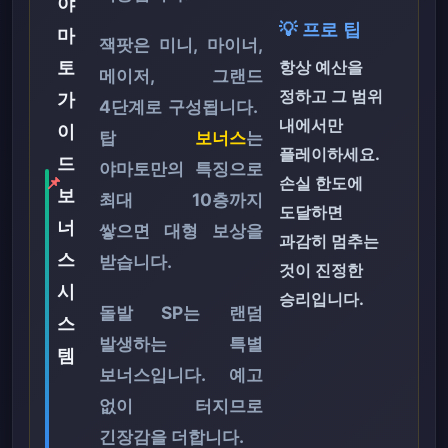
야
💡 프로 팁
마
잭팟은 미니, 마이너,
토
항상 예산을
메이저, 그랜드
정하고 그 범위
가
4단계로 구성됩니다. ​​
내에서만
이
탑
보너스
는
플레이하세요. ​​
드
야마토만의 특징으로
손실 한도에
보
최대 10층까지
도달하면
너
쌓으면 대형 보상을
과감히 멈추는
스
받습니다.
것이 진정한
시
승리입니다.
돌발 SP는 랜덤
스
발생하는 특별
템
보너스입니다. ​​예고
없이 터지므로
긴장감을 더합니다.