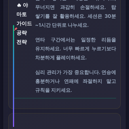
🔥 야
무너지면 과감히 손절하세요. 탑
마토
쌓기를 잘 활용하세요. ​세션은 30분
가이드
~1시간 단위로 나누세요.
공략
연타 구간에서는 일정한 리듬을
전략
유지하세요. ​​너무 빠르게 누르기보다
차분하게 플레이하세요.
심리 관리가 가장 중요합니다. ​​연승에
흥분하거나 연패에 좌절하지 말고
규칙을 지키세요.