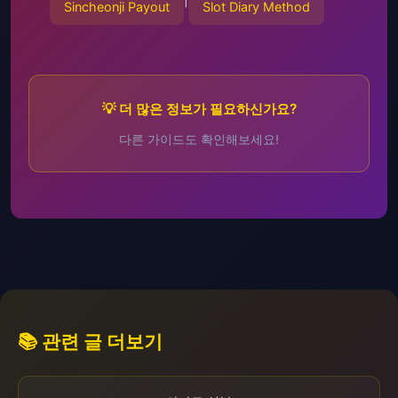
Sincheonji Payout
Slot Diary Method
💡 더 많은 정보가 필요하신가요?
다른 가이드도 확인해보세요!
📚 관련 글 더보기