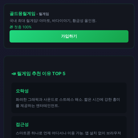
골드몽릴게임
- 릴게임
국내 최대 릴게임! 야마토, 바다이야기, 황금성 올인원.
🎁 첫충 100%
가입하기
📣 릴게임 추천 이유 TOP 5
오락성
화려한 그래픽과 사운드로 스트레스 해소. 짧은 시간에 강한 흥미
를 제공하는 엔터테인먼트.
접근성
스마트폰 하나로 언제 어디서나 이용 가능. 앱 설치 없이 브라우저