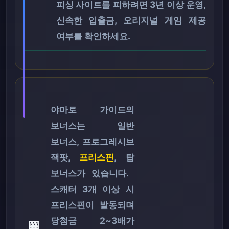
피싱 사이트를 피하려면 3년 이상 운영,
신속한 입출금, 오리지널 게임 제공
여부를 확인하세요.
야마토 가이드의
보너스는 일반
보너스, 프로그레시브
잭팟,
프리스핀
, 탑
보너스가 있습니다. ​
스캐터 3개 이상 시
프리스핀이 발동되며
당첨금 2~3배가
🎰