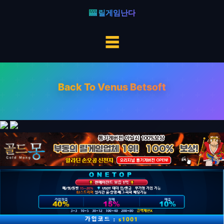
🎰 릴게임난다
☰
Back To Venus Betsoft