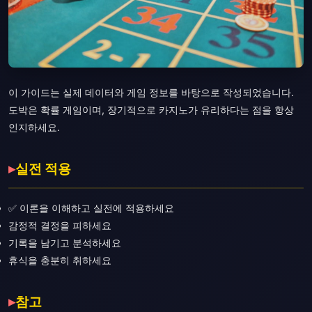
이 가이드는 실제 데이터와 게임 정보를 바탕으로 작성되었습니다. ​
도박은 확률 게임이며, 장기적으로 카지노가 유리하다는 점을 항상
인지하세요.
실전 적용
✅ 이론을 이해하고 실전에 적용하세요
감정적 결정을 피하세요
기록을 남기고 분석하세요
휴식을 충분히 취하세요
참고