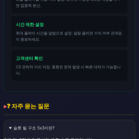
면 집중력 분산.
시간 제한 설정
최대 플레이 시간을 알람으로 설정. 알람 울리면 수익 여부 관계없
이 종료하세요.
고객센터 확인
CS 연락처 미리 저장. 충환전 문제 발생 시 빠른 대처가 가능합니
다.
❓ 자주 묻는 질문
슬롯 릴 구조 5x3이란?