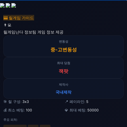
🎰 릴게임 가이드
👨‍💻
릴게임난다 정보팀
게임 정보 제공
변동성
중-고변동성
최대 당첨
잭팟
제작사
국내제작
🎯 릴 구성:
3x3
📍 페이라인:
5
💰 최소 베팅:
100
💎 최대 베팅:
50000
주요 피처: