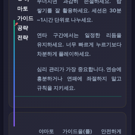
무너지면 과감히 손절하세요. 탑
마토
쌓기를 잘 활용하세요. ​​세션은 30분
가이드
~1시간 단위로 나누세요.
공략
연타 구간에서는 일정한 리듬을
전략
유지하세요. 너무 빠르게 누르기보다
차분하게 플레이하세요.
심리 관리가 가장 중요합니다. ​​연승에
흥분하거나 연패에 좌절하지 말고
규칙을 지키세요.
야마토 가이드을(를) 안전하게