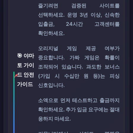
즐기려면 검증된 사이트를
선택하세요. 운영 3년 이상, 신속한
입출금, 24시간 고객센터를
확인하세요.
오리지널 게임 제공 여부가
🎯 야마
중요합니다. 가짜 게임은 확률이
토 가이
조작되어 있습니다. 과도한 보너스
드 안전
(가입 시 수십만 원 등)는 피싱
가이드
신호입니다.
소액으로 먼저 테스트하고 출금까지
확인하세요. ​​추가 입금 요구에는 절대
응하지 마세요.