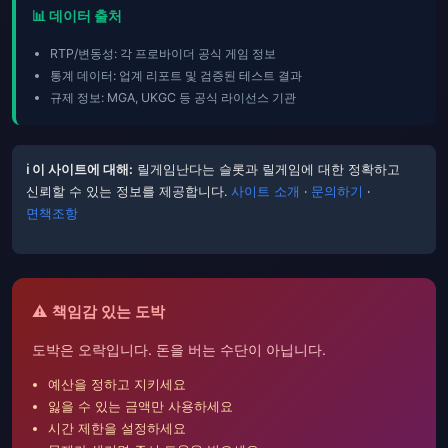
📊 데이터 출처
RTP/변동성: 각 프로바이더 공식 게임 정보
통계 데이터: 업계 리포트 및 검증된 테스트 결과
규제 정보: MGA, UKGC 등 공식 라이선스 기관
ℹ️ 이 사이트에 대해:
릴게임난다는 슬롯과 릴게임에 대한 정확하고
신뢰할 수 있는 정보를 제공합니다.
사이트 소개
·
문의하기
·
면책조항
⚠️ 책임감 있는 도박
도박은 오락입니다. ​돈을 버는 수단이 아닙니다.
예산을 정하고 지키세요
잃을 수 있는 금액만 사용하세요
시간 제한을 설정하세요