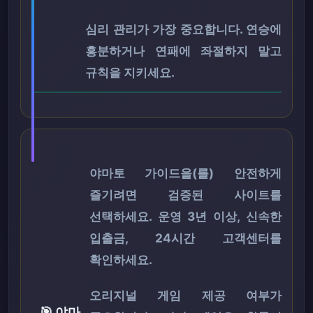
심리 관리가 가장 중요합니다. ​​연승에
흥분하거나 연패에 좌절하지 말고
규칙을 지키세요.
야마토 가이드을(를) 안전하게
즐기려면 검증된 사이트를
선택하세요. 운영 3년 이상, 신속한
입출금, 24시간 고객센터를
확인하세요.
오리지널 게임 제공 여부가
🎯 야마