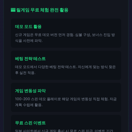
🎰 릴게임 무료 체험 완전 활용
데모 모드 활용
신규 게임은 무료 데모 버전 먼저 경험. 심볼 구성, 보너스 진입 방
식을 사전에 파악.
베팅 전략 테스트
데모 모드에서 다양한 베팅 전략 테스트. 자신에게 맞는 방식 찾은
후 실전 적용.
게임 변동성 파악
100-200 스핀 데모 플레이로 해당 게임의 변동성 직접 체험. 자금
계획 수립에 활용.
무료 스핀 이벤트
일부 사이트에서 신규 게임 출시 시 무료 스핀 지급. 이벤트 기간