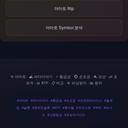
야마토 Rtp
야마토 Symbol 분석
⛵ 야마토 · 🌊 바다이야기 · ⭐ 황금성 · 🐵 손오공 · 🐬 오션 · 👶 초
보자 · 📊 RTP · 📋 비교 · 🚨 피싱방지 · 📖 용어
#야마토
#바다이야기
#황금성
#손오공
#오션파라다이스
#릴게
임
#슬롯
#온라인슬롯
#RTP
#환수율
#프리스핀
#잭팟
#보너
스
#고변동성
#초보자가이드