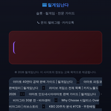
🎰 릴게임난다
슬롯 · 릴게임 · 전문 가이드
📞 문의: 텔레그램 · 카카오톡
© 2026 릴게임난다. ​​이 사이트의 정보는 교육 목적으로 제공됩니다.
·
야마토 40연타 공략 완벽 가이드 | 릴게임난다
야마토 파칭코
·
완벽정리 | 릴게임난다
라이브 게임쇼 전체 목록 | 카지노월드
· ·
·
2026
야마토 인도네시아야마토 완벽 가이드 | 릴게임난다
·
비아그라 30분 전 - 비아센터
Why Choose 시알리스 Over
·
비아그라 | 러브스토리
KBO 20주차 분석 #7CB - 무한배팅