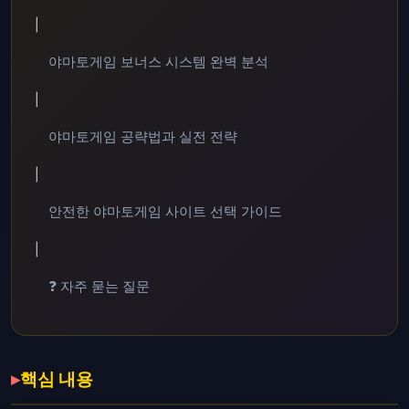
|
야마토게임 보너스 시스템 완벽 분석
|
야마토게임 공략법과 실전 전략
|
안전한 야마토게임 사이트 선택 가이드
|
❓ 자주 묻는 질문
핵심 내용