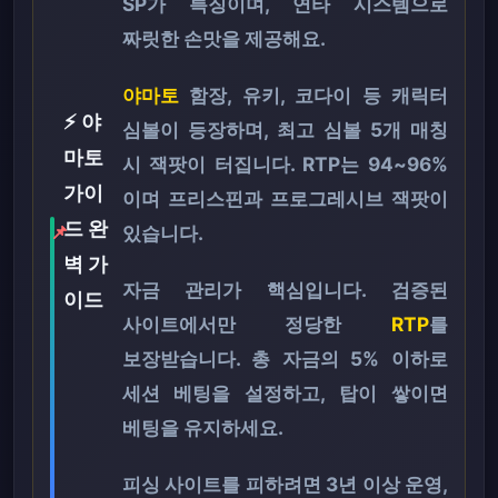
SP가 특징이며, 연타 시스템으로
짜릿한 손맛을 제공해요.
야마토
함장, 유키, 코다이 등 캐릭터
⚡ 야
심볼이 등장하며, 최고 심볼 5개 매칭
마토
시 잭팟이 터집니다. RTP는 94~96%
가이
이며 프리스핀과 프로그레시브 잭팟이
드 완
있습니다.
벽 가
자금 관리가 핵심입니다. 검증된
이드
사이트에서만 정당한
RTP
를
보장받습니다. ​총 자금의 5% 이하로
세션 베팅을 설정하고, 탑이 쌓이면
베팅을 유지하세요.
피싱 사이트를 피하려면 3년 이상 운영,