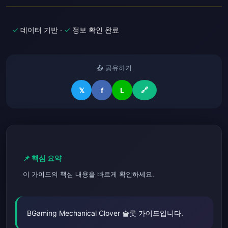
✓
데이터 기반 ·
✓
정보 확인 완료
📤 공유하기
𝕏
f
L
🔗
📌 핵심 요약
이 가이드의 핵심 내용을 빠르게 확인하세요.
BGaming Mechanical Clover 슬롯 가이드입니다.