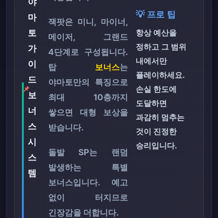
야
💡 프로 팁
마
잭팟은 미니, 마이너,
토
항상 예산을
메이저, 그랜드
정하고 그 범위
가
4단계로 구성됩니다.
내에서만
이
탑
보너스
는
플레이하세요.
드
야마토만의 특징으로
손실 한도에
보
최대 10층까지
도달하면
너
쌓으면 대형 보상을
과감히 멈추는
스
받습니다.
것이 진정한
시
승리입니다.
돌발 SP는 랜덤
스
발생하는 특별
템
보너스입니다. ​예고
없이 터지므로
긴장감을 더합니다.