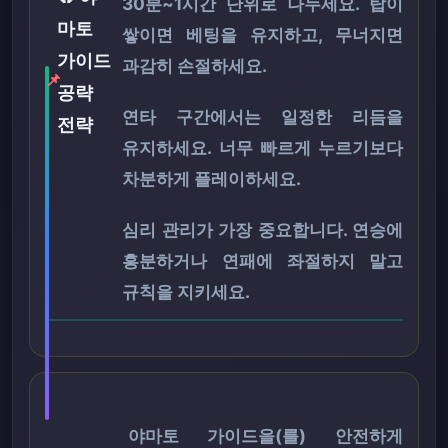
30분~1시간 단위로 나누세요. ​​탑이
마토
쌓이면 베팅을 유지하고, 무너지면
가이드
과감히 손절하세요.
공략
연타 구간에서는 일정한 리듬을
전략
유지하세요. ​너무 빠르게 누르기보다
차분하게 플레이하세요.
심리 관리가 가장 중요합니다. ​연승에
흥분하거나 연패에 좌절하지 말고
규칙을 지키세요.
야마토 가이드을(를) 안전하게