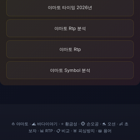
야마토 타이밍 2026년
야마토 Rtp 분석
야마토 Rtp
야마토 Symbol 분석
⛵ 야마토 · 🌊 바다이야기 · ⭐ 황금성 · 🐵 손오공 · 🐬 오션 · 👶 초
보자 · 📊 RTP · 📋 비교 · 🚨 피싱방지 · 📖 용어