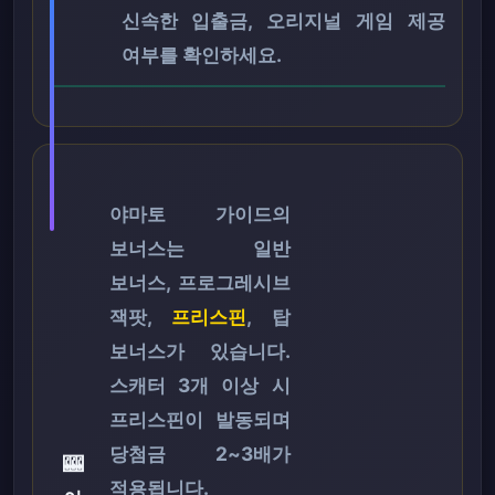
신속한 입출금, 오리지널 게임 제공
여부를 확인하세요.
야마토 가이드의
보너스는 일반
보너스, 프로그레시브
잭팟,
프리스핀
, 탑
보너스가 있습니다.
스캐터 3개 이상 시
프리스핀이 발동되며
당첨금 2~3배가
🎰
적용됩니다.