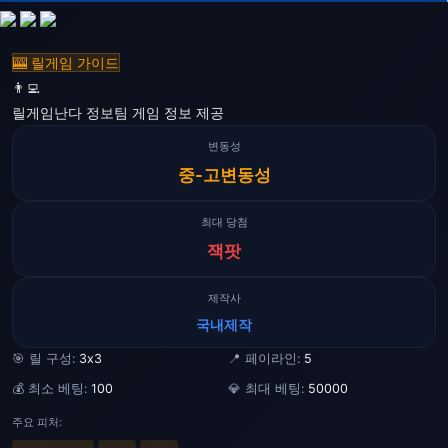
🎰 릴게임 가이드
👨‍💻
릴게임난다 정보팀
게임 정보 제공
변동성
중-고변동성
최대 당첨
잭팟
제작사
국내제작
🎯 릴 구성:
3x3
📍 페이라인:
5
💰 최소 베팅:
100
💎 최대 베팅:
50000
주요 피처: