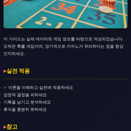
이 가이드는 실제 데이터와 게임 정보를 바탕으로 작성되었습니다.
도박은 확률 게임이며, 장기적으로 카지노가 유리하다는 점을 항상
인지하세요.
실전 적용
✅ 이론을 이해하고 실전에 적용하세요
감정적 결정을 피하세요
기록을 남기고 분석하세요
휴식을 충분히 취하세요
참고