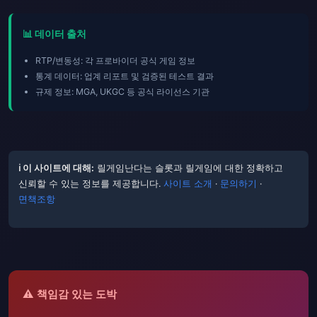
📊 데이터 출처
RTP/변동성: 각 프로바이더 공식 게임 정보
통계 데이터: 업계 리포트 및 검증된 테스트 결과
규제 정보: MGA, UKGC 등 공식 라이선스 기관
ℹ️ 이 사이트에 대해:
릴게임난다는 슬롯과 릴게임에 대한 정확하고
신뢰할 수 있는 정보를 제공합니다. ​​
사이트 소개
·
문의하기
·
면책조항
⚠️ 책임감 있는 도박