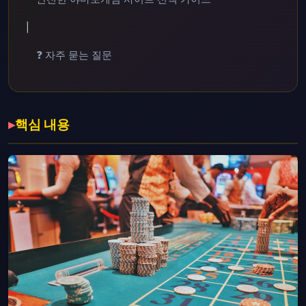
|
❓ 자주 묻는 질문
핵심 내용