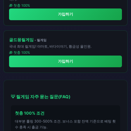
🎁 첫충 100%
가입하기
골드몽릴게임
- 릴게임
국내 최대 릴게임! 야마토, 바다이야기, 황금성 올인원.
🎁 첫충 100%
가입하기
💡 릴게임 자주 묻는 질문(FAQ)
첫충 100% 조건
대부분 롤링 300-500% 조건. 보너스 포함 잔액 기준으로 베팅 횟
수 충족 시 출금 가능.