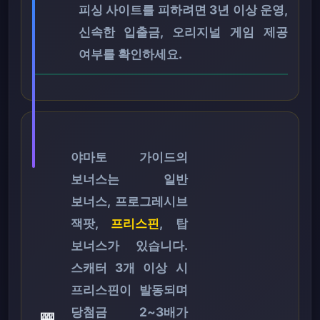
피싱 사이트를 피하려면 3년 이상 운영,
신속한 입출금, 오리지널 게임 제공
여부를 확인하세요.
야마토 가이드의
보너스는 일반
보너스, 프로그레시브
잭팟,
프리스핀
, 탑
보너스가 있습니다.
스캐터 3개 이상 시
프리스핀이 발동되며
당첨금 2~3배가
🎰