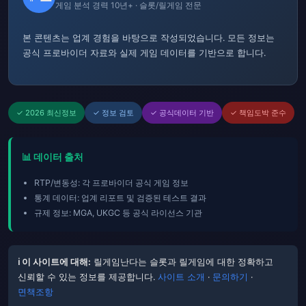
게임 분석 경력 10년+ · 슬롯/릴게임 전문
본 콘텐츠는 업계 경험을 바탕으로 작성되었습니다. 모든 정보는
공식 프로바이더 자료와 실제 게임 데이터를 기반으로 합니다.
✓ 2026 최신정보
✓ 정보 검토
✓ 공식데이터 기반
✓ 책임도박 준수
📊 데이터 출처
RTP/변동성: 각 프로바이더 공식 게임 정보
통계 데이터: 업계 리포트 및 검증된 테스트 결과
규제 정보: MGA, UKGC 등 공식 라이선스 기관
ℹ️ 이 사이트에 대해:
릴게임난다는 슬롯과 릴게임에 대한 정확하고
신뢰할 수 있는 정보를 제공합니다.
사이트 소개
·
문의하기
·
면책조항