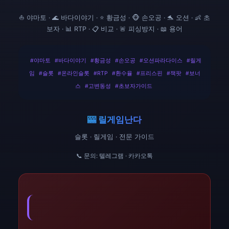
⛵ 야마토 · 🌊 바다이야기 · ⭐ 황금성 · 🐵 손오공 · 🐬 오션 · 👶 초
보자 · 📊 RTP · 📋 비교 · 🚨 피싱방지 · 📖 용어
#야마토
#바다이야기
#황금성
#손오공
#오션파라다이스
#릴게
임
#슬롯
#온라인슬롯
#RTP
#환수율
#프리스핀
#잭팟
#보너
스
#고변동성
#초보자가이드
🎰 릴게임난다
슬롯 · 릴게임 · 전문 가이드
📞 문의: 텔레그램 · 카카오톡