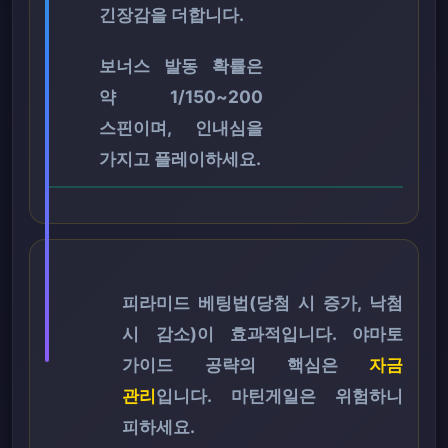
긴장감을 더합니다.
보너스 발동 확률은
약 1/150~200
스핀이며, 인내심을
가지고 플레이하세요.
​피라미드 베팅법(당첨 시 증가, 낙첨
시 감소)이 효과적입니다. 야마토
가이드 공략의 핵심은
자금
관리
입니다. ​​마틴게일은 위험하니
피하세요.