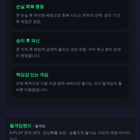
손실 회복 충동
큰 손실 후 무리한 베팅으로 회복 시도는 최악의 선택. 냉각 기간
후 재접근 권장.
승리 후 과신
큰 수익 후 베팅액 급격히 올리는 것은 위험. 수익 즉시 분리 보관
이 현명합니다.
책임감 있는 게임
오락 목적으로 가용 자금 범위 내에서만 즐기는 것이 릴게임의 올
바른 이용법입니다.
릴게임랜드
- 릴게임
K-PLAY 전속 계약 · 정상확률 보장 · 승률조작 불가능. 다빈치 백경 바다이
야기.