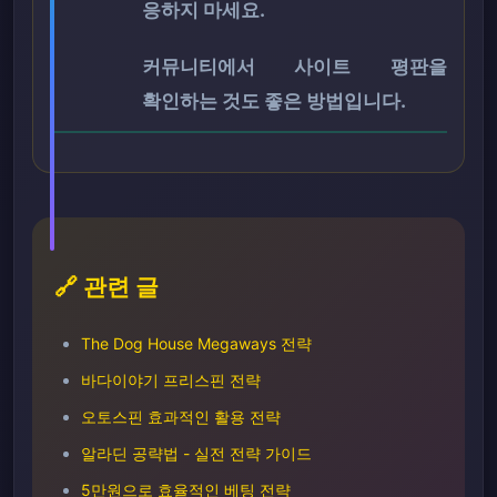
응하지 마세요.
커뮤니티에서 사이트 평판을
확인하는 것도 좋은 방법입니다.
🔗 관련 글
The Dog House Megaways 전략
바다이야기 프리스핀 전략
오토스핀 효과적인 활용 전략
알라딘 공략법 - 실전 전략 가이드
5만원으로 효율적인 베팅 전략