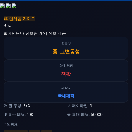
🎰 릴게임 가이드
👨‍💻
릴게임난다 정보팀
게임 정보 제공
변동성
중-고변동성
최대 당첨
잭팟
제작사
국내제작
🎯 릴 구성:
3x3
📍 페이라인:
5
💰 최소 베팅:
100
💎 최대 베팅:
50000
주요 피처: