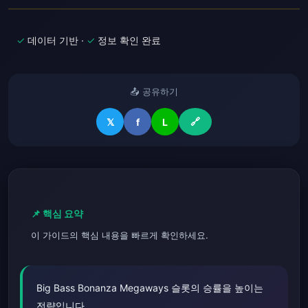
✓
데이터 기반 ·
✓
정보 확인 완료
📤 공유하기
𝕏
f
L
🔗
📌 핵심 요약
이 가이드의 핵심 내용을 빠르게 확인하세요.
Big Bass Bonanza Megaways 슬롯의 승률을 높이는
전략입니다.