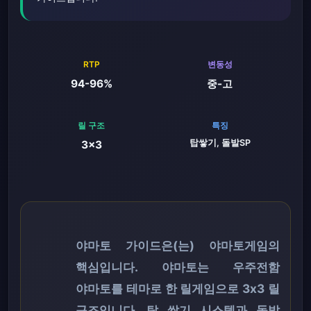
RTP
변동성
94-96%
중-고
릴 구조
특징
탑쌓기, 돌발SP
3x3
야마토 가이드은(는) 야마토게임의
핵심입니다. 야마토는 우주전함
야마토
를 테마로 한 릴게임으로 3x3 릴
구조입니다. ​탑 쌓기 시스템과 돌발