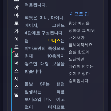
적용됩니다.
야
💡 프로 팁
마
잭팟은 미니, 마이너,
토
항상 예산을
메이저, 그랜드
정하고 그 범위
가
4단계로 구성됩니다. ​​
내에서만
이
탑
보너스
는
플레이하세요. ​​
드
야마토만의 특징으로
손실 한도에
보
최대 10층까지
도달하면
너
쌓으면 대형 보상을
과감히 멈추는
스
받습니다.
것이 진정한
시
승리입니다.
돌발 SP는 랜덤
스
발생하는 특별
템
보너스입니다. ​​예고
없이 터지므로