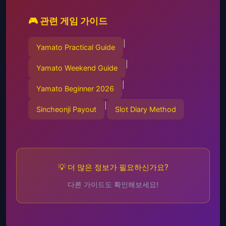
🎮 관련 게임 가이드
|
Yamato Practical Guide
|
Yamato Weekend Guide
|
Yamato Beginner 2026
|
Sincheonji Payout
Slot Diary Method
💡 더 많은 정보가 필요하신가요?
다른 가이드도 확인해보세요!