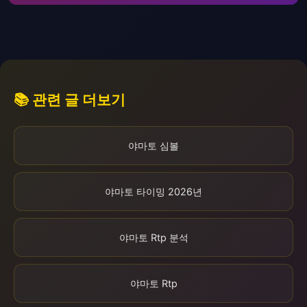
📚 관련 글 더보기
야마토 심볼
야마토 타이밍 2026년
야마토 Rtp 분석
야마토 Rtp