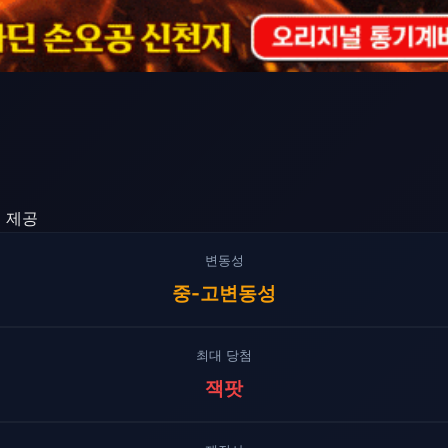
 제공
변동성
중-고변동성
최대 당첨
잭팟