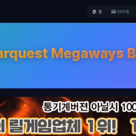
🏠 홈
🎰 야마토
arquest Megaways 