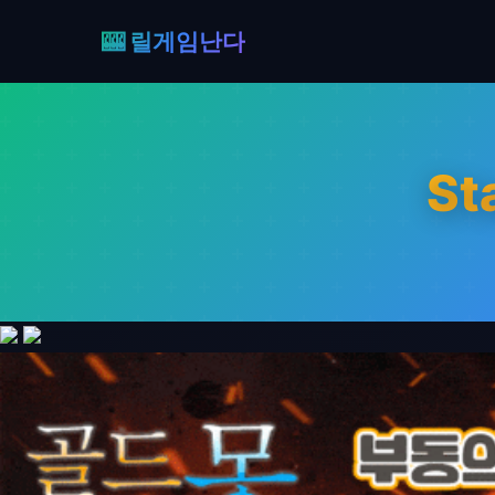
🎰 릴게임난다
St