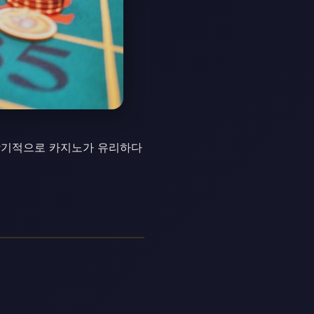
 장기적으로 카지노가 유리하다