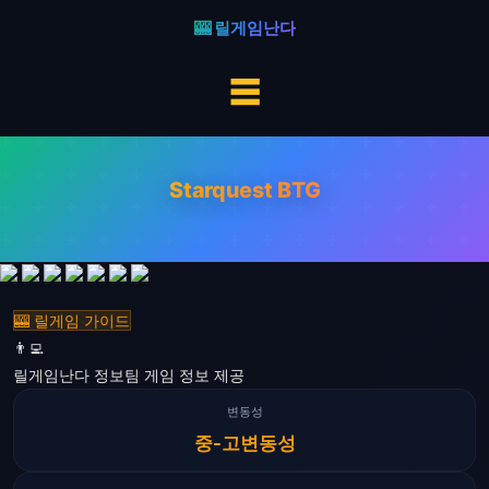
🎰 릴게임난다
☰
Starquest BTG
🎰 릴게임 가이드
👨‍💻
릴게임난다 정보팀
게임 정보 제공
변동성
중-고변동성