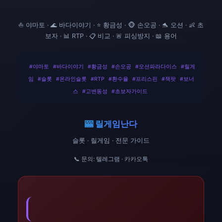
⛵ 야마토 · 🌊 바다이야기 · ⭐ 황금성 · 🐵 손오공 · 🐬 오션 · 👶 초
보자 · 📊 RTP · 📋 비교 · 🚨 피싱방지 · 📖 용어
#야마토
#바다이야기
#황금성
#손오공
#오션파라다이스
#릴게
임
#슬롯
#온라인슬롯
#RTP
#환수율
#프리스핀
#잭팟
#보너
스
#고변동성
#초보자가이드
🎰 릴게임난다
슬롯 · 릴게임 · 전문 가이드
📞 문의: 텔레그램 · 카카오톡