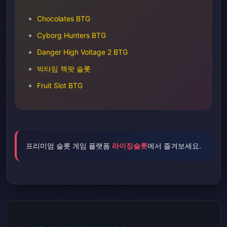
Chocolates BTG
Cyborg Hunters BTG
Danger High Voltage 2 BTG
빅타임 잭팟 슬롯
Fruit Slot BTG
프리미엄 슬롯 게임 플랫폼
라이징슬롯
에서 즐겨보세요.