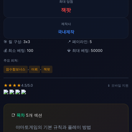
최대 당첨
잭팟
제작사
국내제작
🎯 릴 구성:
3x3
📍 페이라인:
5
💰 최소 베팅:
100
💎 최대 베팅:
50000
주요 피처:
·
·
잠수함보너스
어뢰
잭팟
★★★★
4.5/5.0
📱 모바일 지원
📑
목차
5개 섹션
야마토게임의 기본 규칙과 플레이 방법