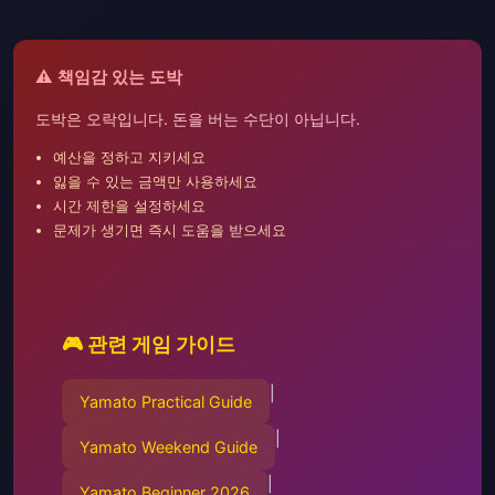
⚠️ 책임감 있는 도박
도박은 오락입니다. ​​돈을 버는 수단이 아닙니다.
예산을 정하고 지키세요
잃을 수 있는 금액만 사용하세요
시간 제한을 설정하세요
문제가 생기면 즉시 도움을 받으세요
🎮 관련 게임 가이드
|
Yamato Practical Guide
|
Yamato Weekend Guide
|
Yamato Beginner 2026