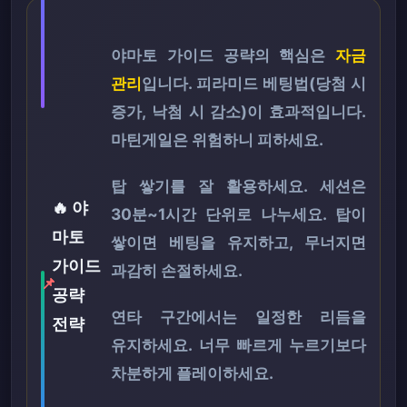
야마토 가이드 공략의 핵심은
자금
관리
입니다. ​​피라미드 베팅법(당첨 시
증가, 낙첨 시 감소)이 효과적입니다.
마틴게일은 위험하니 피하세요.
탑 쌓기를 잘 활용하세요. ​세션은
🔥 야
30분~1시간 단위로 나누세요. ​​탑이
마토
쌓이면 베팅을 유지하고, 무너지면
가이드
과감히 손절하세요.
공략
연타 구간에서는 일정한 리듬을
전략
유지하세요. ​​너무 빠르게 누르기보다
차분하게 플레이하세요.