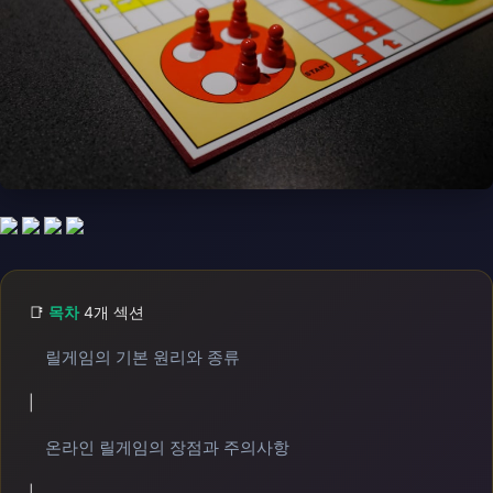
📑
목차
4개 섹션
릴게임의 기본 원리와 종류
|
온라인 릴게임의 장점과 주의사항
|