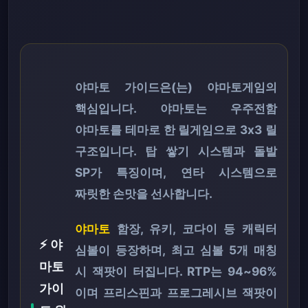
야마토 가이드은(는) 야마토게임의
핵심입니다. ​야마토는 우주전함
야마토
를 테마로 한 릴게임으로 3x3 릴
구조입니다. ​​탑 쌓기 시스템과 돌발
SP가 특징이며, 연타 시스템으로
짜릿한 손맛을 선사합니다.
야마토
함장, 유키, 코다이 등 캐릭터
⚡ 야
심볼이 등장하며, 최고 심볼 5개 매칭
마토
시 잭팟이 터집니다. ​RTP는 94~96%
가이
이며 프리스핀과 프로그레시브 잭팟이