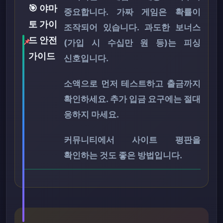
🎯 야마
중요합니다. ​​가짜 게임은 확률이
토 가이
조작되어 있습니다. ​​과도한 보너스
드 안전
(가입 시 수십만 원 등)는 피싱
가이드
신호입니다.
소액으로 먼저 테스트하고 출금까지
확인하세요. ​추가 입금 요구에는 절대
응하지 마세요.
커뮤니티에서 사이트 평판을
확인하는 것도 좋은 방법입니다.