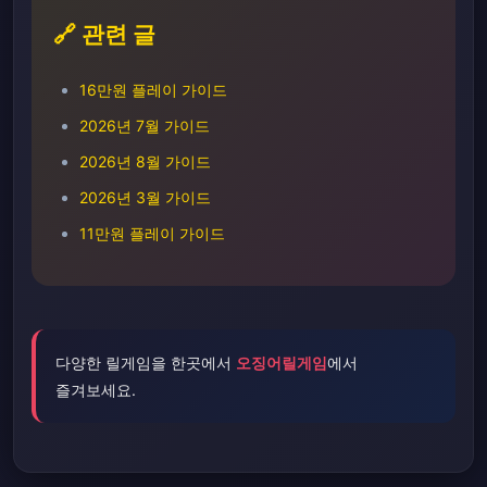
🔗 관련 글
16만원 플레이 가이드
2026년 7월 가이드
2026년 8월 가이드
2026년 3월 가이드
11만원 플레이 가이드
다양한 릴게임을 한곳에서
오징어릴게임
에서
즐겨보세요.