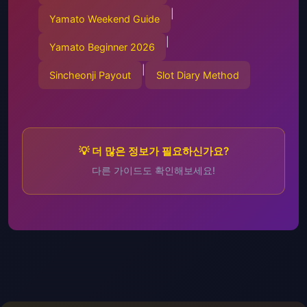
|
Yamato Weekend Guide
|
Yamato Beginner 2026
|
Sincheonji Payout
Slot Diary Method
💡 더 많은 정보가 필요하신가요?
다른 가이드도 확인해보세요!