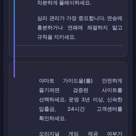
차분하게 플레이하세요.
심리 관리가 가장 중요합니다. ​​연승에
흥분하거나 연패에 좌절하지 말고
규칙을 지키세요.
야마토 가이드을(를) 안전하게
즐기려면 검증된 사이트를
선택하세요. ​운영 3년 이상, 신속한
입출금, 24시간 고객센터를
확인하세요.
오리지널 게임 제공 여부가