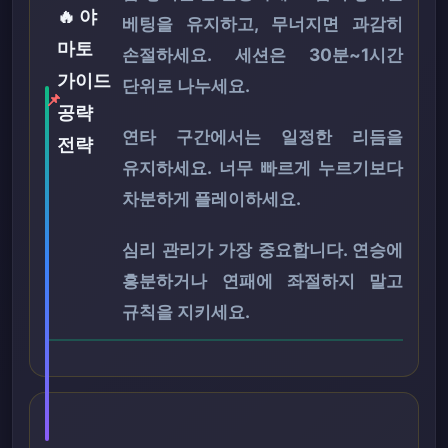
🔥 야
베팅을 유지하고, 무너지면 과감히
마토
손절하세요. ​세션은 30분~1시간
가이드
단위로 나누세요.
공략
연타 구간에서는 일정한 리듬을
전략
유지하세요. ​너무 빠르게 누르기보다
차분하게 플레이하세요.
심리 관리가 가장 중요합니다. ​​연승에
흥분하거나 연패에 좌절하지 말고
규칙을 지키세요.