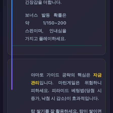
긴장감을 더합니다.
보너스 발동 확률은
약 1/150~200
스핀이며, 인내심을
가지고 플레이하세요.
야마토 가이드 공략의 핵심은
자금
관리
입니다. ​마틴게일은 위험하니
피하세요. 피라미드 베팅법(당첨 시
증가, 낙첨 시 감소)이 효과적입니다.
탑 쌓기를 잘 활용하세요. ​​탑이 쌓이면