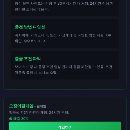
정상 운영 사이트는 신청 후 30분-1시간 내 처리. 24시간 이상 지
연되면 고객센터 문의.
충전 방법 다양성
계좌이체, 카카오페이, 토스, 가상계좌 등 다양한 방법 지원 여부
확인. 수수료도 비교.
출금 조건 파악
보너스 수령 시 롤링 조건 달성 전까지 출금 제한될 수 있음. 조건
미충족 출금 시 보너스 소멸.
오징어릴게임
- 릴게임
황금성 전문! 안전한 게임. 24시간 운영.
🎁 매충 20%
가입하기